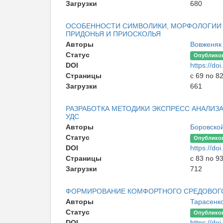
Загрузки
680
ОСОБЕННОСТИ СИМВОЛИКИ, МОРФОЛОГИИ
ПРИДОНЬЯ И ПРИОСКОЛЬЯ
Авторы
Вовженяк
Статус
Опублико
DOI
https://d
Страницы
с 69 по 8
Загрузки
661
РАЗРАБОТКА МЕТОДИКИ ЭКСПРЕСС АНАЛИЗ
УДС
Авторы
Боровской
Статус
Опублико
DOI
https://d
Страницы
с 83 по 9
Загрузки
712
ФОРМИРОВАНИЕ КОМФОРТНОГО СРЕДОВОГО
Авторы
Тарасенко
Статус
Опублико
DOI
https://d