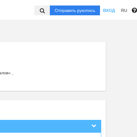
Отправить рукопись
ВХОД
RU
лов» ,