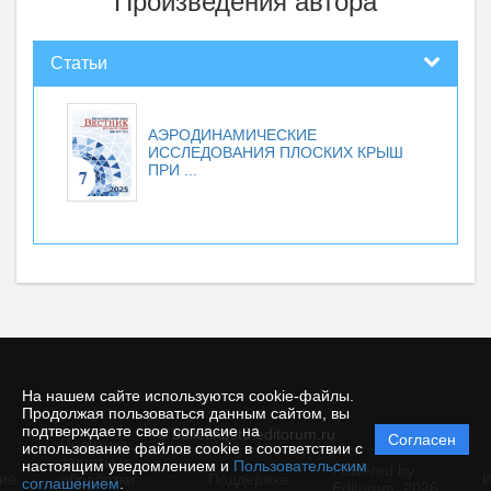
Произведения автора
Статьи
АЭРОДИНАМИЧЕСКИЕ
ИССЛЕДОВАНИЯ ПЛОСКИХ КРЫШ
ПРИ ...
На нашем сайте используются cookie-файлы.
Продолжая пользоваться данным сайтом, вы
подтверждаете свое согласие на
© bulletinbstu.editorum.ru
Согласен
Политика
использование файлов cookie в соответствии с
защиты и
настоящим уведомлением и
Пользовательским
Powered by
ие
обработки
Поддержка
И
соглашением
.
Editorum,
2026