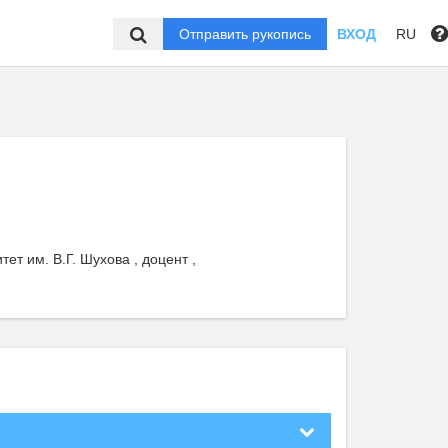
Отправить рукопись
ВХОД
RU
ет им. В.Г. Шухова , доцент ,