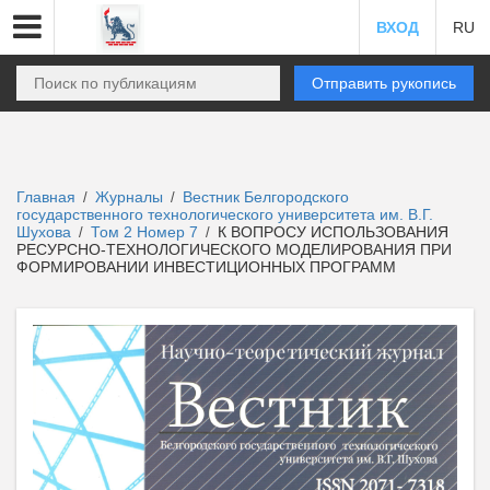
ВХОД
RU
Отправить рукопись
Главная
Журналы
Вестник Белгородского
/
/
государственного технологического университета им. В.Г.
Шухова
Том 2 Номер 7
К ВОПРОСУ ИСПОЛЬЗОВАНИЯ
/
/
РЕСУРСНО-ТЕХНОЛОГИЧЕСКОГО МОДЕЛИРОВАНИЯ ПРИ
ФОРМИРОВАНИИ ИНВЕСТИЦИОННЫХ ПРОГРАММ