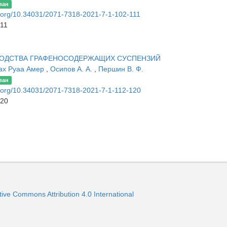
ван
oi.org/10.34031/2071-7318-2021-7-1-102-111
111
ЗВОДСТВА ГРАФЕНОСОДЕРЖАЩИХ СУСПЕНЗИЙ
ах Руаа Амер
,
Осипов А. А.
,
Першин В. Ф.
ван
oi.org/10.34031/2071-7318-2021-7-1-112-120
120
ve Commons Attribution 4.0 International