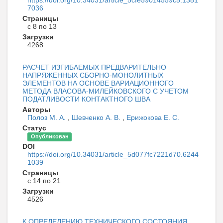
https://doi.org/10.34031/article_5cfe59014559c5.1381
7036
Страницы
с 8 по 13
Загрузки
4268
РАСЧЕТ ИЗГИБАЕМЫХ ПРЕДВАРИТЕЛЬНО
НАПРЯЖЕННЫХ СБОРНО-МОНОЛИТНЫХ
ЭЛЕМЕНТОВ НА ОСНОВЕ ВАРИАЦИОННОГО
МЕТОДА ВЛАСОВА-МИЛЕЙКОВСКОГО С УЧЕТОМ
ПОДАТЛИВОСТИ КОНТАКТНОГО ШВА
Авторы
Полоз М. А.
,
Шевченко А. В.
,
Ерижокова Е. С.
Статус
Опубликован
DOI
https://doi.org/10.34031/article_5d077fc7221d70.6244
1039
Страницы
с 14 по 21
Загрузки
4526
К ОПРЕДЕЛЕНИЮ ТЕХНИЧЕСКОГО СОСТОЯНИЯ