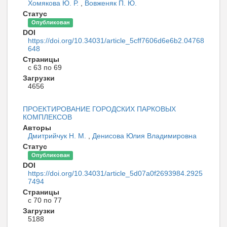
Хомякова Ю. Р.
,
Вовженяк П. Ю.
Статус
Опубликован
DOI
https://doi.org/10.34031/article_5cff7606d6e6b2.04768
648
Страницы
с 63 по 69
Загрузки
4656
ПРОЕКТИРОВАНИЕ ГОРОДСКИХ ПАРКОВЫХ
КОМПЛЕКСОВ
Авторы
Дмитрийчук Н. М.
,
Денисова Юлия Владимировна
Статус
Опубликован
DOI
https://doi.org/10.34031/article_5d07a0f2693984.2925
7494
Страницы
с 70 по 77
Загрузки
5188