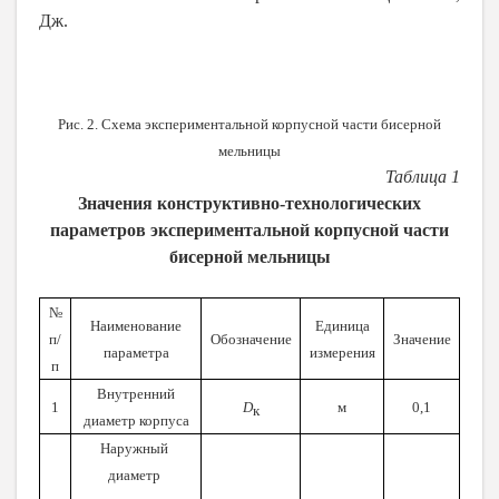
Дж.
Рис. 2. Схема экспериментальной корпусной части бисерной
мельницы
Таблица 1
Значения конструктивно-технологических
параметров экспериментальной корпусной части
бисерной мельницы
№
Наименование
Единица
п/
Обозначение
Значение
параметра
измерения
п
Внутренний
1
D
м
0,1
к
диаметр корпуса
Наружный
диаметр