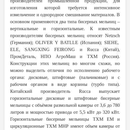
производителей промышленной продукции, для
изготовления которой требуется интенсивное
измельчение и однородное смешивание материалов. В
основном применяются два типа бисерных мельниц –
вертикальные и горизонтальные. К известным
производителям бисерных мельниц относят
Netzsch
(Германия); OLIVER Y BATLLE (Испания); SIEHE,
ELE, SANGXING FEIRONG и
Rucca
(Китай),
ПромДеталь, НПО АгроМаш и ТХМ (Россия).
Конструкции этих мельниц во многом схожи, но
можно выделить отличия по исполнению рабочего
органа: дисковые, штифтовые (пальчиковые) и с
рабочим органом в виде корзины (турбо типа).
Китайский производитель
Rucca
выпускает
горизонтальные дисковые и штифтовые бисерные
мельницы с объёмом размольной камеры от 3,6 до 780
литров и мощностью привода от 5,5 кВт до 320 кВт.
Горизонтальные бисерные мельницы ТХМ ЕМ и
циркуляционные ТХМ МНР имеют объем камеры от