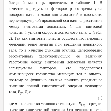
бисерной мельницы приведены в таблице 1. В
качестве варьируемых факторов рассмотрены угол
поворота начал заходов винта лопастей в плоскости,
перпендикулярной продольной оси вала,
α
; расстояние
между винтовыми лопастями,
l
;
шаг винтовой
лопасти,
t
;
угловая скорость лопастного вала, ω (табл.
2). Так как винтовые лопасти осуществляют передачу
мелющим телам энергии при вращении лопастного
вала, то в качестве функции отклика целесообразно
рассматривать характеризующую ее величину.
Расстояние между винтовыми лопастями является
варьируемым фактором, что предполагает
изменяющееся количество мелющих тел в опытах,
поэтому за функцию отклика принято усредненное
значение полной кинетической энергии мелющего
тела,
E
, Дж:
ус
(1)
где
n
– количество мелющих тел, штуки;
E
– среднее
i
.
ср
значение кинетической энергии
i
-
го
мелющего тела,