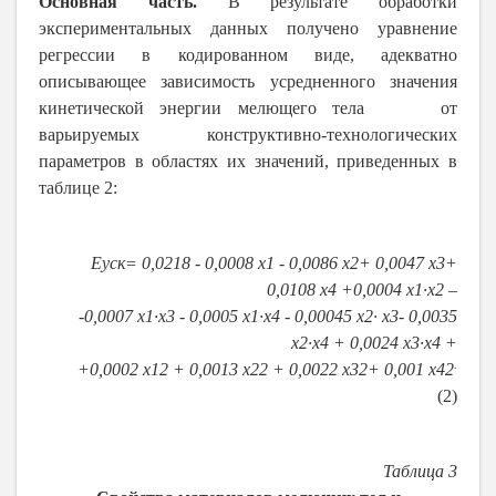
Основная часть.
В результате обработки
экспериментальных данных получено уравнение
регрессии в кодированном виде, адекватно
описывающее зависимость усредненного значения
кинетической энергии мелющего тела
от
варьируемых конструктивно-технологических
параметров в областях их значений, приведенных в
таблице 2:
E
ус
к
= 0,0218
-
0,0008
x
1
-
0,0086
x
2
+ 0,0047
x
3
+
0,0108
x
4
+0,0004
x
1
∙
x
2
–
-
0,0007
x
1
∙
x
3
-
0,0005
x
1
∙
x
4
-
0,00045
x
2
∙
x
3
-
0,0035
x
2
∙
x
4
+ 0,0024
x
3
∙
x
4
+
.
+0,0002
x
1
2
+ 0,0013
x
2
2
+ 0,0022
x
3
2
+ 0,001
x
4
2
(2)
Таблица 3