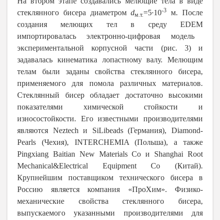
На втором этапе создавались мелющие тела в виде
-3
стеклянного бисера диаметром
d
=5∙10
м.
После
м.т.
создания мелющих тел в с
реду
EDEM
импортировалась электронно-цифровая модель
экспериментальной корпусной части (рис. 3)
и
задавалась кинематика лопастному валу.
Мелющим
телам были заданы свойства стеклянного бисера,
применяемого для помола различных материалов.
Стеклянный бисер обладает достаточно высокими
показателями химической стойкости и
износостойкости. Его известными производителями
являются Neztech и SiLibeads (Германия), Diamond-
Pearls (Чехия), INTERCHEMIA (Польша), а также
Pingxiang Baitian New Materials Co и
Shanghai
Root
Mechanical
&
Electrical
Equipment
Co
(Китай).
Крупнейшим поставщиком технического бисера в
Россию является компания «ПроХим». Физико-
механические свойства стеклянного бисера,
выпускаемого указанными производителями для