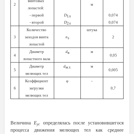
винтовых
2
м
лопастей:
- первой
D
0
,074
1л
- второй
D
0
,074
2л
Количество
штука
3
заходов винта
n
2
з
лопастей
Диаметр
d
м
в
4
0,05
лопастного вала
Диаметр
d
м
м.т.
5
0,005
мелющих тел
Коэффициент
φ
-
6
загрузки
0,7
мелющих тел
Величина
E
определялась после установившегося
ус
процесса движения мелющих тел как среднее