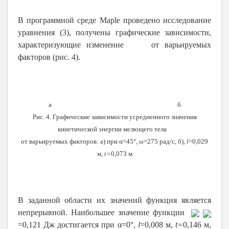
В программной среде Maple проведено исследование
уравнения (3), получены графические зависимости,
характеризующие изменение
от варьируемых
факторов (рис. 4).
а б
Рис. 4. Графические зависимости усредненного значения
кинетической энергии мелющего тела
от варьируемых факторов: а) при α=45°, ω=275 рад/с, б),
l
=0,029
м,
t
=
0,073 м
В заданной области их значений функция является
непрерывной. Наибольшее значение функции
=0,121 Дж
достигается при α=0°,
l
=0,008 м,
t
=
0,146 м,