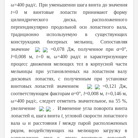
ω=400 рад/с. При уменьшении шага винта до значения
t
=
0 м винтовые лопасти принимают форму
цилиндрического диска, расположенного
перпендикулярно продольной оси лопастного вала,
традиционно используемую в существующих
конструкциях бисерных мельниц.
Сопоставляя
значение
=0,078 Дж, полученное при
α=0°,
l
=0,008 м,
t
=
0 м,
ω=400 рад/с и
характеризующее
процесс движения мелющих тел в корпусной части
мельницы при установленных на лопастном валу
дисковых лопастях, с
полученным
при установке
винтовых лопастей значением
=0,121 Дж,
соответствующем факторам
α=0°,
l
=0,008 м,
t
=
0,146 м,
ω=400 рад/с
, следует отметить значительное, на 55 %,
увеличение
.
Изменение угла поворота винта
лопастей
α,
шага винта
t
,
угловой скорости лопастного
вала ω
и расстояния
l
между парой расположенных
рядом,
воздействующих на мелющую загрузку в
направлении друг к другу винтовых лопастей,