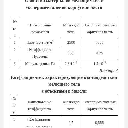
Свойства материалов мелющих тел и
экспериментальной корпусной части
№
Наименование
Мелющее
Экспериментальная
п/
показателя
тело
корпусная часть
п
3
1
Плотность, кг/м
2500
7750
2
Коэффициент
0,25
0,25
Пуассона
10
12
3
Модуль сдвига, Па
2,8∙10
1,5∙10
Таблица 4
Коэффициенты, характеризующие взаимодействия
мелющего тела
с объектами в модели
№
Наименование
Мелющее
Экспериментальная
п/
коэффициента
тело
корпусная часть
п
1
Коэффициент
0,7
0,555
восстановления