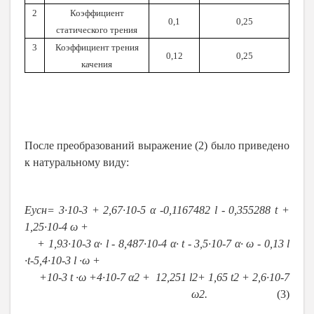
2
Коэффициент
0,1
0,25
статического трения
3
Коэффициент трения
0,12
0,25
качения
После преобразований выражение (2) было приведено
к натуральному виду:
E
ус
н
= 3
∙
10
-
3
+ 2,67
∙
10
-
5
α
-
0,1167482
l
-
0,355288
t
+
1,25
∙
10
-
4
ω
+
+ 1,93
∙
10
-
3
α
∙
l
-
8,487
∙
10
-
4
α
∙
t
-
3,5
∙
10
-
7
α
∙
ω
-
0,13
l
∙
t
-
5,4
∙
10
-
3
l
∙
ω
+
+10
-
3
t
∙
ω
+4
∙
10
-
7
α
2
+ 12,251
l
2
+ 1,65
t
2
+ 2,6
∙
10
-
7
ω
2
.
(3)