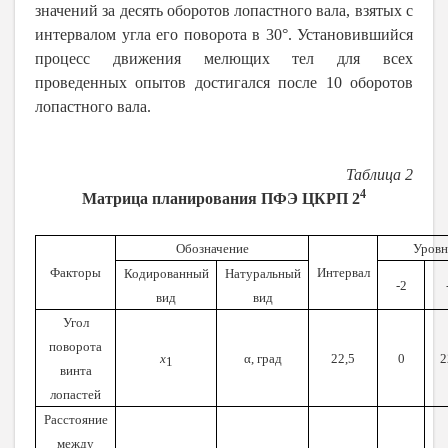
значений за десять оборотов лопастного вала, взятых с
интервалом угла его поворота в 30°. Установившийся
процесс движения мелющих тел для всех
проведенных опытов достигался после 10 оборотов
лопастного вала.
Таблица 2
4
Матрица планирования ПФЭ ЦКРП 2
Обозначение
Уровн
Факторы
Интервал
Кодированный
Натуральный
-2
вид
вид
Угол
поворота
x
α, град
22,5
0
2
1
винта
лопастей
Расстояние
между