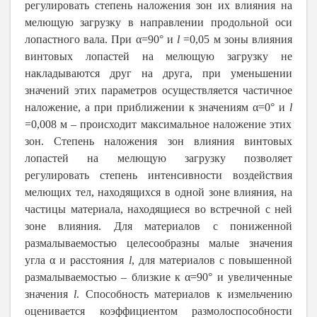
регулировать степень наложения зон их влияния на
мелющую загрузку в направлении продольной оси
лопастного вала. При α=90° и
l
=0,05 м зоны влияния
винтовых лопастей на мелющую загрузку не
накладываются друг на друга, при уменьшении
значений этих параметров осуществляется частичное
наложение, а при приближении к значениям α=0° и
l
=0,008 м – происходит максимальное наложение этих
зон. Степень наложения зон влияния винтовых
лопастей на мелющую загрузку позволяет
регулировать степень интенсивности воздействия
мелющих тел, находящихся в одной зоне влияния, на
частицы материала, находящиеся во встречной с ней
зоне влияния. Для материалов с пониженной
размалываемостью целесообразны малые значения
угла α и расстояния
l
, для материалов с повышенной
размалываемостью – близкие к α=90° и увеличенные
значения
l
. Способность материалов к измельчению
оценивается коэффициентом размолоспособности