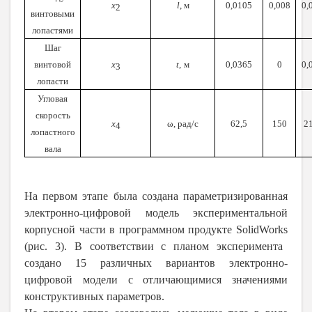
x
l
, м
0,0
105
0,00
8
0,
2
винтовыми
лопастями
Шаг
винтовой
x
t
,
м
0,0
365
0
0,
3
лопасти
Угловая
скорость
x
ω, рад/с
62,5
150
2
4
лопастного
вала
На первом этапе была создана параметризированная
электронно-цифровой модель экспериментальной
корпусной части в программном продукте
SolidWorks
(рис. 3). В соответствии с планом эксперимента
создано 15 различных вариантов электронно-
цифровой модели с отличающимися значениями
конструктивных параметров.