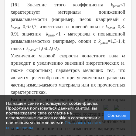
[16]. Значение этого коэффициента
k
<1
разм
характеризует материалы пониженной
размалываемости (например, песок кварцевый с
k
=0,6-0,7; известняки и полевой шпат с
k
=0,8-
разм
разм
0,9), значения
k
>1 - материалы с повышенной
разм
размалываемостью (например, опоки с
k
=1,3-1,4;
разм
тальк с
k
=1,04-2,02).
разм
Увеличение угловой скорости лопастного вала ω
приводит к увеличению значений
энергетических (а
также скоростных) параметров мелющих тел, что
является целесообразным при увеличенных размерах
частиц измельчаемого материала или их прочностных
характеристиках.
Выполненные исследования, в результате которых
На нашем сайте используются cookie-файлы.
установлены увеличение значений
,
Продолжая пользоваться данным сайтом, вы
подтверждаете свое согласие на
характеризующей
энергетическое состояние мелющих
Согласен
использование файлов cookie в соответствии с
тел в корпусной части мельницы с винтовыми
настоящим уведомлением и
Пользовательским
соглашением
.
лопастями, влияние на ее изменение варьируемых
факторов позволяют высказать предположение о