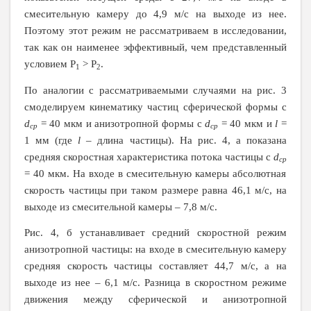
смесительную камеру до 4,9 м/с на выходе из нее.
Поэтому этот режим не рассматриваем в исследовании,
так как он наименее эффективный, чем представленный
условием
P
>
P
.
1
2
По аналогии с рассматриваемыми случаями на рис. 3
смоделируем кинематику частиц сферической формы с
d
= 40 мкм и анизотропной формы с
d
= 40 мкм и
l
=
ср
ср
1 мм (где
l
– длина частицы). На рис. 4, а показана
средняя скоростная характеристика потока частицы с
d
ср
= 40 мкм. На входе в смесительную камеры абсолютная
скорость частицы при таком размере равна 46,1 м/с, на
выходе из смесительной камеры – 7,8 м/с.
Рис. 4, б устанавливает средний скоростной режим
анизотропной частицы: на входе в смесительную камеру
средняя скорость частицы составляет 44,7 м/с, а на
выходе из нее – 6,1 м/с. Разница в скоростном режиме
движения между сферической и анизотропной