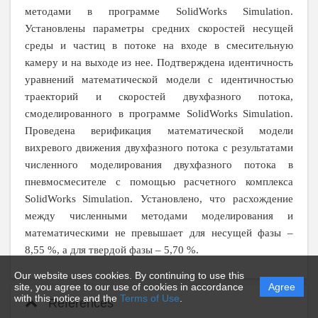
методами в программе
SolidWorks
Simulation
.
Установлены параметры средних скоростей несущей
среды и частиц в потоке на входе в смесительную
камеру и на выходе из нее. Подтверждена идентичность
уравнений математической модели с идентичностью
траекторий и скоростей двухфазного потока,
смоделированного в программе
SolidWorks
Simulation
.
Проведена верификация математической модели
вихревого движения двухфазного потока с результатами
численного моделирования двухфазного потока в
пневмосмесителе с помощью расчетного комплекса
SolidWorks
Simulation
. Установлено, что расхождение
между численными методами моделирования и
математическими не превышает для несущей фазы –
8,55 %, а для твердой фазы – 5,70 %.
Our website uses cookies. By continuing to use this
site, you agree to our use of cookies in accordance
Agree
with this notice and the
Terms of Use
.
References