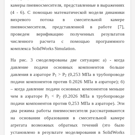
камеры пневмосмесителя, представленные в выражениях
(4 - 6). С помощью математической модели динамики
вихревого потока в смесительной камере
пневмосмесителя, представленной в работе [7],
проведем верификацию полученных результатов
численного расчета с помощью программного
комплекса
SolidWorks
Simulation
.
На рис. 3 смоделированы две ситуации: а) - когда
давление подачи основных компонентов больше
давления в аэраторе
P
>
P
(0,253 МПа в трубопроводе
1
2
подачи компонентов против 0.2026 МПа в аэраторе); б)
– когда давление подачи основных компонентов меньше
чем в аэраторе
P
<
P
(0.2026 МПа в трубопроводе
1
2
подачи компонентов против 0,253 МПа в аэраторе). Эти
два режима работы пневмосмесителя рассматриваются
на основании образования в смесительной камере
агрегата возможных обратных течений (это было
установлено в результате моделирования в
SolidWorks