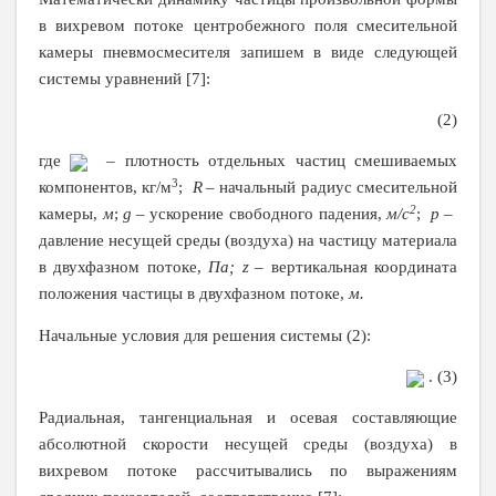
в вихревом потоке центробежного поля смесительной
камеры пневмосмесителя запишем в виде следующей
системы уравнений [7]
:
(2)
где
– плотность отдельных частиц смешиваемых
3
компонентов, кг/м
;
R
– начальный радиус смесительной
2
камеры,
м
;
g
–
ускорение свободного падения,
м/с
;
p
–
давление несущей среды (воздуха) на частицу материала
в двухфазном потоке,
Па;
z
– вертикальная координата
положения частицы в двухфазном потоке,
м.
Начальные условия для решения системы (2):
. (3)
Радиальная, тангенциальная и осевая составляющие
абсолютной скорости несущей среды (воздуха) в
вихревом потоке рассчитывались по выражениям