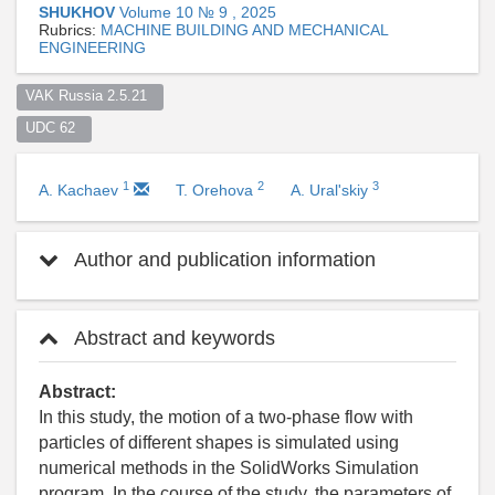
SHUKHOV
Volume 10 № 9 , 2025
Rubrics:
MACHINE BUILDING AND MECHANICAL
ENGINEERING
VAK Russia 2.5.21  
UDC 62  
1
2
3
A. Kachaev
T. Orehova
A. Ural'skiy
Author and publication information
Abstract and keywords
Abstract:
In this study, the motion of a two-phase flow with
particles of different shapes is simulated using
numerical methods in the SolidWorks Simulation
program. In the course of the study, the parameters of