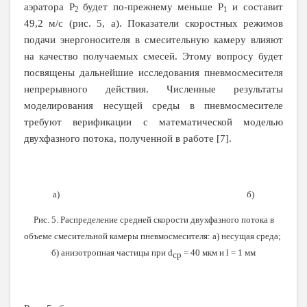
аэратора
P
будет по-прежнему меньше
P
и составит
2
1
49,2 м/с (рис. 5, а). Показатели скоростных режимов
подачи энергоносителя в смесительную камеру влияют
на качество получаемых смесей. Этому вопросу будет
посвящены дальнейшие исследования пневмосмесителя
непрерывного действия. Численные результаты
моделирования несущей среды в пневмосмесителе
требуют верификации с математической моделью
двухфазного потока, полученной в работе [7].
а) б)
Рис. 5. Распределение средней скорости двухфазного потока в
объеме смесительной камеры пневмосмесителя: а) несущая среда;
б) анизотропная частицы при
d
= 40 мкм и
l
= 1 мм
ср