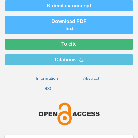
Submit manuscript
Download PDF
Text
To cite
Citations:
Information
Abstract
Text