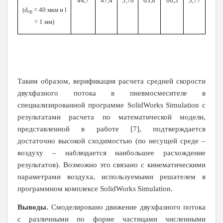
44,7
47,4
5,70
63,8
66,3
3,77
(d
= 40 мкм и l
ср
= 1 мм)
Таким образом, верификация расчета средней скорости
двухфазного потока в пневмосмесителе в
специализированной программе
SolidWorks
Simulation
с
результатами расчета по математической модели,
представленной в работе [7], подтверждается
достаточно высокой сходимостью (по несущей среде –
воздуху – наблюдается наибольшее расхождение
результатов). Возможно это связано с кинематическими
параметрами воздуха, используемыми решателем в
программном комплексе
SolidWorks
Simulation
.
Выводы.
Смоделировано движение двухфазного потока
с различными по форме частицами численными