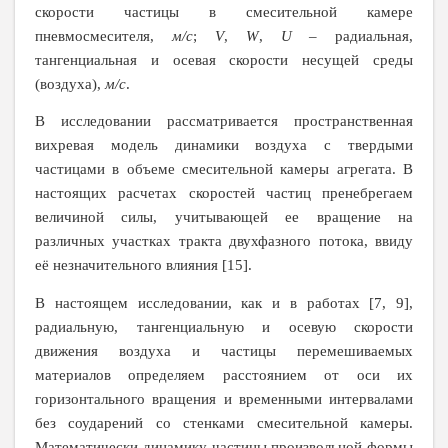
скорости частицы в смесительной камере
пневмосмесителя,
м/с
;
V
,
W
,
U
–
радиальная,
тангенциальная и осевая скорости несущей среды
(воздуха),
м/с
.
В исследовании рассматривается пространственная
вихревая модель динамики воздуха с твердыми
частицами в объеме смесительной камеры агрегата. В
настоящих расчетах
скоростей частиц пренебрегаем
величиной силы, учитывающей ее вращение на
различных участках тракта двухфазного потока, ввиду
её незначительного влияния [15].
В настоящем исследовании, как и в работах [7, 9],
радиальную, тангенциальную и осевую скорости
движения воздуха и частицы перемешиваемых
материалов определяем расстоянием от оси их
горизонтального вращения и временными интервалами
без соударений со стенками смесительной камеры.
Математически динамику частицы произвольной формы