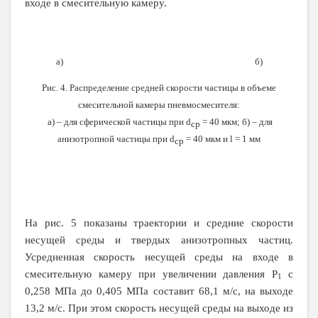
входе в смесительную камеру.
а) б)
Рис. 4. Распределение средней скорости частицы в объеме
смесительной камеры пневмосмесителя:
а) – для сферической частицы при
d
= 40 мкм; б) – для
ср
анизотропной частицы при
d
= 40 мкм и
l
= 1 мм
ср
На рис. 5 показаны траектории и средние скорости
несущей среды и твердых анизотропных частиц.
Усредненная скорость несущей среды на входе в
смесительную камеру при увеличении давления
P
с
1
0,258 МПа до 0,405 МПа составит 68,1 м/с, на выходе
13,2 м/с. При этом скорость несущей среды на выходе из