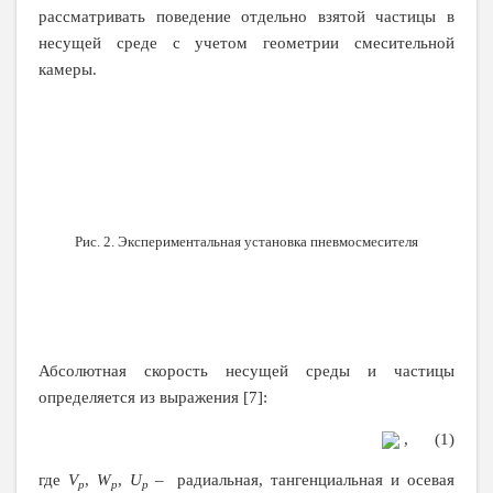
рассматривать поведение отдельно взятой частицы в
несущей среде с учетом геометрии смесительной
камеры.
Рис. 2. Экспериментальная установка пневмосмесителя
Абсолютная скорость несущей среды и частицы
определяется из выражения [7]:
, (1)
где
V
,
W
,
U
–
радиальная, тангенциальная и осевая
p
p
p