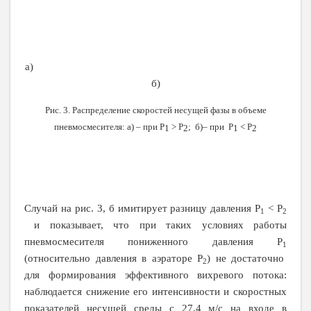
а)
б)
Рис. 3. Распределение скоростей несущей фазы в объеме
пневмосмесителя: а) – при
P
>
P
; б)– при
P
<
P
1
2
1
2
Случай на рис. 3, б имитирует разницу давления
P
<
P
1
2
и показывает, что при таких условиях работы
пневмосмесителя пониженного давления
P
1
(относительно давления в аэраторе
P
) не достаточно
2
для формирования эффективного вихревого потока:
наблюдается снижение его интенсивности и скоростных
показателей несущей среды с 27,4 м/с на входе в