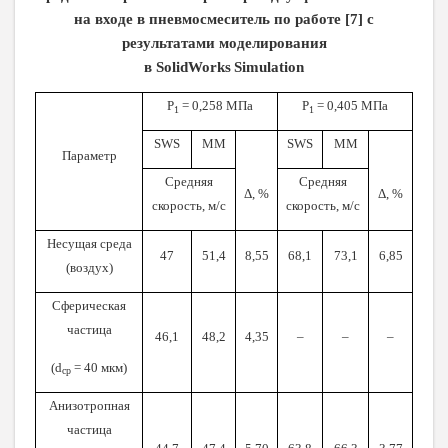
на входе в пневмосмеситель по работе [7] с
результатами моделирования
в
SolidWorks
Simulation
Р
= 0,258 МПа
Р
= 0,405 МПа
1
1
SWS
ММ
SWS
ММ
Параметр
Средняя
Средняя
Δ, %
Δ, %
скорость, м/с
скорость, м/с
Несущая среда
47
51,4
8,55
68,1
73,1
6,85
(воздух)
Сферическая
частица
46,1
48,2
4,35
–
–
–
(d
= 40 мкм)
ср
Анизотропная
частица