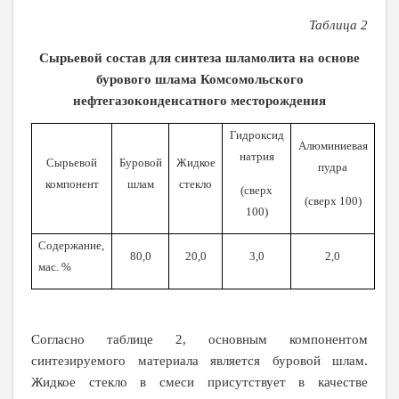
Таблица 2
Сырьевой состав для синтеза шламолита на основе
бурового шлама Комсомольского
нефтегазоконденсатного месторождения
Гидроксид
Алюминиевая
натрия
Сырьевой
Буровой
Жидкое
пудра
компонент
шлам
стекло
(сверх
(сверх 100)
100)
Содержание,
80,0
20,0
3,0
2,0
мас. %
Согласно таблице 2, основным компонентом
синтезируемого материала является буровой шлам.
Жидкое стекло в смеси присутствует в качестве