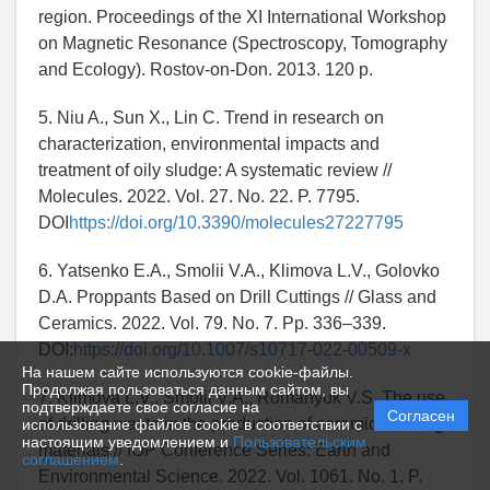
region. Proceedings of the XI International Workshop
on Magnetic Resonance (Spectroscopy, Tomography
and Ecology). Rostov-on-Don. 2013. 120 p.
5. Niu A., Sun X., Lin C. Trend in research on
characterization, environmental impacts and
treatment of oily sludge: A systematic review //
Molecules. 2022. Vol. 27. No. 22. P. 7795.
DOI
https://doi.org/10.3390/molecules27227795
6. Yatsenko E.A., Smolii V.A., Klimova L.V., Golovko
D.A. Proppants Based on Drill Cuttings // Glass and
Ceramics. 2022. Vol. 79. No. 7. Pp. 336‒339.
DOI:
https://doi.org/10.1007/s10717-022-00509-x
На нашем сайте используются cookie-файлы.
Продолжая пользоваться данным сайтом, вы
7. Klimova L.V., Smolii V.A., Romanyuk V.S. The use
подтверждаете свое согласие на
Согласен
of drilling waste in the production of ceramic building
использование файлов cookie в соответствии с
настоящим уведомлением и
Пользовательским
materials // IOP Conference Series: Earth and
соглашением
.
Environmental Science. 2022. Vol. 1061. No. 1. P.