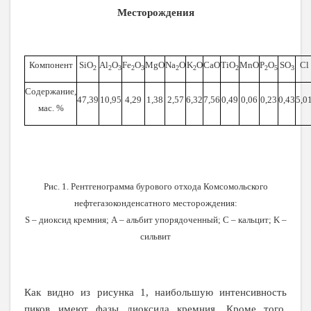
Месторождения
Компонент
SiO
Al
O
Fe
O
MgO
Na
O
K
O
CaO
TiO
MnO
P
O
SO
Cl
2
2
3
2
3
2
2
2
2
5
3
Содержание
,
47,39
10,95
4,29
1,38
2,57
6,32
7,56
0,49
0,06
0,23
0,43
5,0
мас
.
%
Рис. 1. Рентгенограмма бурового отхода Комсомольского
нефтегазоконденсатного месторождения:
S
– диоксид кремния;
A
– альбит упорядоченный;
C
– кальцит;
K
–
сильвит
Как видно из рисунка 1, наибольшую интенсивность
пиков имеют фазы диоксида кремния. Кроме того,