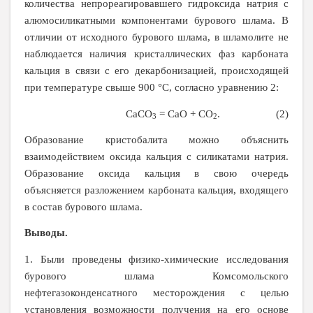
количества непрореагировавшего гидроксида натрия с
алюмосиликатными компонентами бурового шлама. В
отличии от исходного бурового шлама, в шламолите не
наблюдается наличия кристаллических фаз карбоната
кальция в связи с его декарбонизацией, происходящей
при температуре свыше 900 °С, согласно уравнению 2:
CaCO
=
CaO
+
CO
. (2)
3
2
Образование кристобалита можно объяснить
взаимодействием оксида кальция с силикатами натрия.
Образование оксида кальция в свою очередь
объясняется разложением карбоната кальция, входящего
в состав бурового шлама.
Выводы.
1. Были проведены физико-химические исследования
бурового шлама Комсомольского
нефтегазоконденсатного месторождения с целью
установления возможности получения на его основе