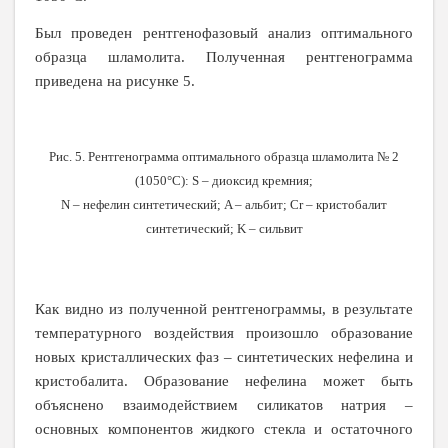
Был проведен рентгенофазовый анализ оптимального
образца шламолита. Полученная рентгенограмма
приведена на рисунке 5.
Рис. 5. Рентгенограмма оптимального образца шламолита № 2
(1050°С): S – диоксид кремния;
N
– нефелин синтетический; A – альбит; C
r
– кристобалит
синтетический; K – сильвит
Как видно из полученной рентгенограммы, в результате
температурного воздействия произошло образование
новых кристаллических фаз – синтетических нефелина и
кристобалита. Образование нефелина может быть
объяснено взаимодействием силикатов натрия –
основных компонентов жидкого стекла и остаточного