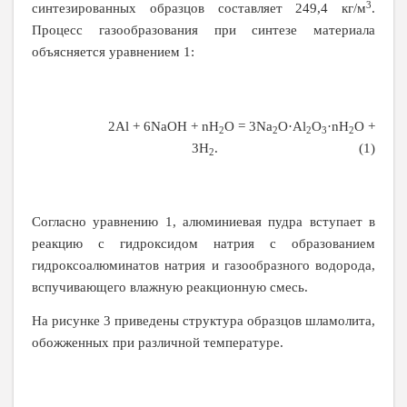
3
синтезированных образцов составляет 249,4 кг/м
.
Процесс газообразования при синтезе материала
объясняется уравнением 1:
2
Al
+ 6
NaOH
+
nH
O
= 3
Na
O
·
Al
O
·
nH
O
+
2
2
2
3
2
3
H
.
(1)
2
Согласно уравнению 1, алюминиевая пудра вступает в
реакцию с гидроксидом натрия с образованием
гидроксоалюминатов натрия и газообразного водорода,
вспучивающего влажную реакционную смесь.
На рисунке 3 приведены структура образцов шламолита,
обожженных при различной температуре.