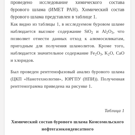
проведено исследование химического состава
бурового шлама (ИМЕТ РАН). Химический состав
бурового шлама представлен в таблице 1.
Как видно из таблицы 1, в исследуемом буровом шламе
наблюдается высокое содержание
SiO
и
Al
O
, что
2
2
3
позволяет отнести данных отход к алюмосиликатам,
пригодным для получения шламолитов. Кроме того,
наблюдается значительное содержание
Fe
O
,
K
O
,
CaO
2
3
2
и хлоридов.
Был проведен рентгенофазовый анализ бурового шлама
(ЦКП «Нанотехнологии», ЮРГПУ (НПИ)). Полученная
рентгенограмма приведена на рисунке 1.
Таблица 1
Химический состав бурового шлама Комсомольского
нефтегазоконденсатного