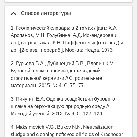
Список литературы
1. Геологический словарь: в 2 томах / [авт.: Х.А.
Арсланов, М.Н. Голубчина, А.Д. Искандерова и
др.]; гл. ред.: акад. К.Н. Паффенгольц (отв. ред.) и
др. -[2-е изд., перераб.]. Москва: Недра, 1973.
2. Гурьева В.А., Дубинецкий В.В., Вдовин К.М.
Буровой шлам в производстве изделий
строительной керамики // Строительные
материалы. 2015. № 4. С. 75‒77.
3. Пичугин Е.А. Оценка воздействия бурового
шлама на окружающую природную среду //
Молодой ученый. 2013. № 9. С. 122–124.
4. Maksimovich V.G., Bukov N.N. Neutralization
sludge and cleaning neftevod oil fields of Krasnodar