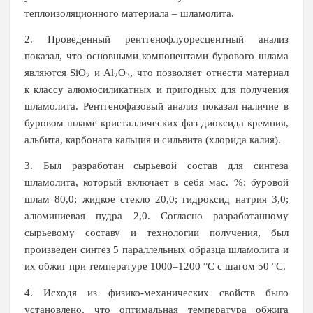
теплоизоляционного материала – шламолита.
2. Проведенный рентгенофлуоресцентный анализ
показал, что основными компонентами бурового шлама
являются
SiO
и
Al
O
, что позволяет отнести материал
2
2
3
к классу алюмосиликатных и пригодных для получения
шламолита. Рентгенофазовый анализ показал наличие в
буровом шламе кристаллических фаз диоксида кремния,
альбита, карбоната кальция и сильвита (хлорида калия).
3. Был разработан сырьевой состав для синтеза
шламолита, который включает в себя мас. %: буровой
шлам 80,0; жидкое стекло 20,0; гидроксид натрия 3,0;
алюминиевая пудра 2,0. Согласно разработанному
сырьевому составу и технологии получения, был
произведен синтез 5 параллельных образца шламолита и
их обжиг при температуре 1000–1200 °
C
с шагом 50 °С.
4. Исходя из физико-механических свойств было
установлено, что оптимальная температура обжига