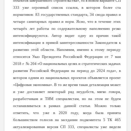
объектов завершенного строительства», то в новом варианте СП
333 уже огромный список ссылок, в котором более ста
нормативов: 83 государственных стандарта, 34 свода правил и
четыре санитарных правил и норм. Ясно, что в течение этих
четырёх лет работы по содержательному наполнению резко
интенсифицируются. Автор видит одну из причин такой
интенсификации в прямой заинтересованности Законодателя к
развитию этой области. Напомним, именно к этому периоду
относится Указ Президента Российской Федерации от 7 мая
2018 г № 204 «О национальных целях и стратегических задачах
развития Российской Федерации на период до 2024 года», в
котором одним из национальных проектов объявляется проект
«Цифровая экономика». В то же время такая детализация может
и уже доставляет некоторый ряд неудобств, мягко говоря,
разработчикам и ТИМ специалистам, но на этом не будем
останавливаться в рамках данной статьи. Можно только
отметить, что уже в 2020 году, когда была принята
большинством голосов на заседании подкомитета 5 ТК 465
актуализированная версия СП 333, специалисты уже видели