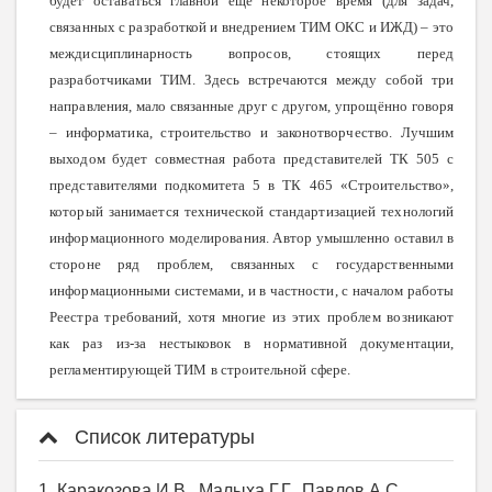
будет оставаться главной ещё некоторое время (для задач,
связанных с разработкой и внедрением ТИМ ОКС и ИЖД) – это
междисциплинарность вопросов, стоящих перед
разработчиками ТИМ. Здесь встречаются между собой три
направления, мало связанные друг с другом, упрощённо говоря
– информатика, строительство и законотворчество. Лучшим
выходом будет совместная работа представителей ТК 505 с
представителями подкомитета 5 в ТК 465 «Строительство»,
который занимается технической стандартизацией технологий
информационного моделирования. Автор умышленно оставил в
стороне ряд проблем, связанных с государственными
информационными системами, и в частности, с началом работы
Реестра требований, хотя многие из этих проблем возникают
как раз из-за нестыковок в нормативной документации,
регламентирующей ТИМ в строительной сфере.
Список литературы
1. Каракозова И.В., Малыха Г.Г., Павлов А.С.,