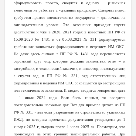
сформулировать просто, сводятся к одному – рыночная
экономика не работает с «дальним прицелом». Следовательно,
требуется прямое вмешательство государства – для начала на
законодательном уровне. Это осознание приходит спустя
десятилетие и уже в 2020, 2021 годах в известных ПП РФ от
15.09.2020 № 1431 и от 05.03.2021 № 331 формулируется
требование заниматься формированием и ведением ИМ ОКС.
Но даже здесь сначала в ПП РФ № 1431 года перечисляется
огромный круг лиц, которые должны заниматься этим – и
застройщик, и технический заказчик, и инвестор, и эксплуатант,
а спустя год, в ПП РФ № 331, ряд ответственных лиц
формирования и ведения ИМ ОКС сокращается до застройщика
или технического заказчика. И заодно вводится конкретная дата
– 1 июля 2024 года. Если быть точным, то вводится
последовательно несколько дат. Вот для примера цитата из ПП
РФ № 331: «или если разрешение на строительство указанных
ИЖД, по которым проектная документация утверждена до 1
января 2025 г., выдано после 1 июля 2025 г». Посмотрим, что
происходит на этих уровнях законодательной работы. При