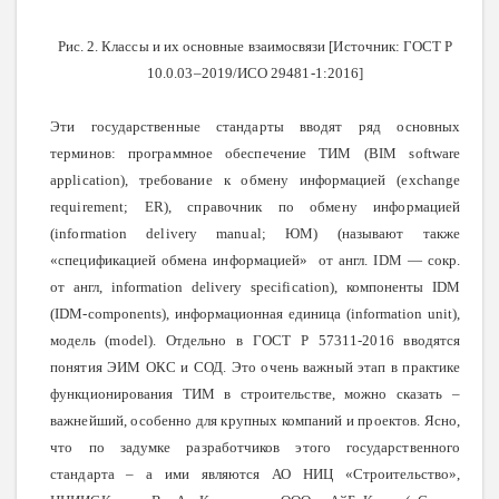
Рис. 2. Классы и их основные взаимосвязи [Источник: ГОСТ Р
10.0.03–2019/ИСО 29481-1:2016]
Эти государственные стандарты вводят ряд основных
терминов: программное обеспечение ТИМ (BIM software
application), требование к обмену информацией (exchange
requirement; ER), справочник по обмену информацией
(information delivery manual; ЮМ) (называют также
«спецификацией обмена информацией» от англ.
IDM —
сокр
.
от
англ
, information delivery specification),
компоненты
IDM
(IDM-components),
информационная
единица
(information unit),
модель
(model).
Отдельно в ГОСТ Р 57311-2016 вводятся
понятия ЭИМ ОКС и СОД. Это очень важный этап в практике
функционирования ТИМ в строительстве, можно сказать –
важнейший, особенно для крупных компаний и проектов. Ясно,
что по задумке разработчиков этого государственного
стандарта – а ими являются АО НИЦ «Строительство»,