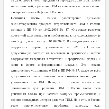
от 21.07.2020 г. № 474 продлён на период до 2030 года. Проект
многоплановый, и развитие ТИМ в строительстве тесно связано
с направлениями «Цифровой России».
Основная часть.
Начнём рассмотрение динамики
законотворческого процесса, затрагивающего ТИМ в России,
начиная с ПП РФ от 16.02.2008 № 87 «О составе разделов
проектной документации и требованиях к их содержанию» (с
изм. и доп., вступ. в силу с 01.09.2023). В этом документе в п. 3
содержится первое упоминание о ИМ: «Проектная
документация состоит из текстовой и графической частей,
содержащих материалы в текстовой и графической формах и
(или) в форме информационной модели». Это, кстати,
единственное упоминание о ИМ в ПП РФ № 87, далее во всём
документе на триста с лишним тысяч символов, нет ни одного
упоминания про ИМ. Ясно, что с таким посылом от
Законодателя, дело развития ТИМ в России могло быть
успешным только при наличии мощных промышленных и
научно-прикладных центров развития ТИМ. Но с этим в России
тоже многочисленные проблемы, которые, если