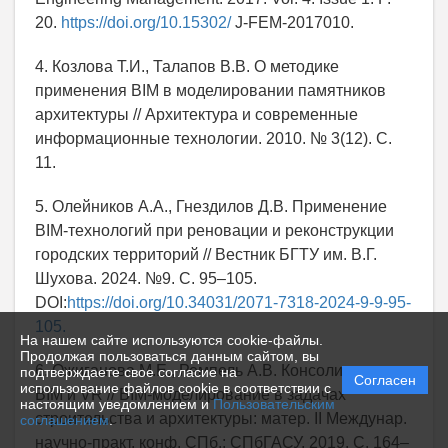
20.
https://doi.org/10.15302/
J-FEM-2017010.
4. Козлова Т.И., Талапов В.В. О методике
применения BIM в моделировании памятников
архитектуры // Архитектура и современные
информационные технологии. 2010. № 3(12). С.
11.
5. Олейников А.А., Гнездилов Д.В. Применение
BIM-технологий при реновации и реконструкции
городских территорий // Вестник БГТУ им. В.Г.
Шухова. 2024. №9. С. 95–105.
DOI:
https://doi.org/10.34031/2071-7318-2024-9-9-95-
105.
На нашем сайте используются cookie-файлы.
Продолжая пользоваться данным сайтом, вы
6. Ожиганова М.Е., Ремпель А.В. Консолидация
подтверждаете свое согласие на
Согласен
использование файлов cookie в соответствии с
BIM и VR // BIM-моделирование в задачах
настоящим уведомлением и
Пользовательским
строительства и архитектуры: матер. II Междунар.
соглашением
.
научно-практ. конф. СПб.: СПбГАСУ, 2019. С. 164–