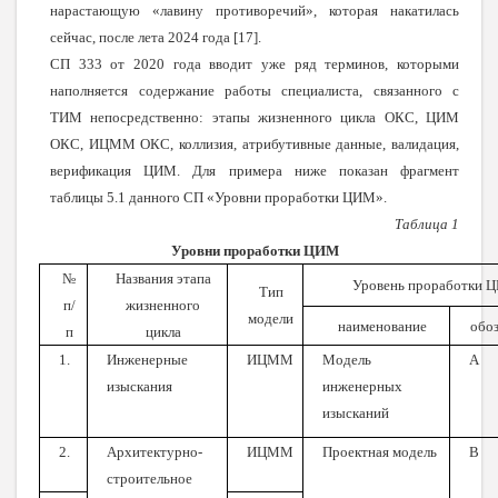
нарастающую «лавину противоречий», которая накатилась
сейчас, после лета 2024 года [17].
СП 333 от 2020 года вводит уже ряд терминов, которыми
наполняется содержание работы специалиста, связанного с
ТИМ непосредственно: этапы жизненного цикла ОКС, ЦИМ
ОКС, ИЦММ ОКС, коллизия, атрибутивные данные, валидация,
верификация ЦИМ. Для примера ниже показан фрагмент
таблицы 5.1 данного СП «Уровни проработки ЦИМ».
Таблица 1
Уровни проработки ЦИМ
№
Названия этапа
Уровень проработки 
Тип
п/
жизненного
модели
наименование
обо
п
цикла
1.
Инженерные
ИЦММ
Модель
А
изыскания
инженерных
изысканий
2.
Архитектурно-
ИЦММ
Проектная модель
В
строительное