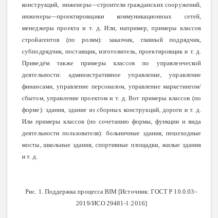
конструкций, инженеры—строители гражданских сооружений,
инженеры—проектировщики коммуникационных сетей,
менеджеры проекта и т. д. Или, например, примеры классов
стройагентов (по ролям): заказчик, главный подрядчик,
субподрядчик, поставщик, изготовитель, проектировщик и т. д.
Приведём также примеры классов по управленческой
деятельности: административное управление, управление
финансами, управление персоналом, управление маркетингом/
сбытом, управление проектом и т. д. Вот примеры классов (по
форме): здания, здание из сборных конструкций, дороги и т. д.
Или примеры классов (по сочетанию формы, функции и вида
деятельности пользователя): больничные здания, пешеходные
мосты, школьные здания, спортивные площадки, жилые здания
и т. д.
Рис. 1. Поддержка процесса BIM [Источник: ГОСТ Р 10.0.03–
2019/ИСО 29481-1:2016]