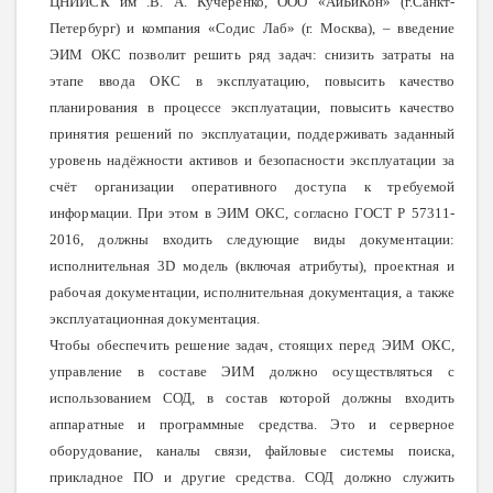
ЦНИИСК им .В. А. Кучеренко, ООО «АйБиКон» (г.Санкт-
Петербург) и компания «Содис Лаб» (г. Москва), – введение
ЭИМ ОКС позволит решить ряд задач: снизить затраты на
этапе ввода ОКС в эксплуатацию, повысить качество
планирования в процессе эксплуатации, повысить качество
принятия решений по эксплуатации, поддерживать заданный
уровень надёжности активов и безопасности эксплуатации за
счёт организации оперативного доступа к требуемой
информации. При этом в ЭИМ ОКС, согласно ГОСТ Р 57311-
2016, должны входить следующие виды документации:
исполнительная 3D модель (включая атрибуты), проектная и
рабочая документации, исполнительная документация, а также
эксплуатационная документация.
Чтобы обеспечить решение задач, стоящих перед ЭИМ ОКС,
управление в составе ЭИМ должно осуществляться с
использованием СОД, в состав которой должны входить
аппаратные и программные средства. Это и серверное
оборудование, каналы связи, файловые системы поиска,
прикладное ПО и другие средства. СОД должно служить