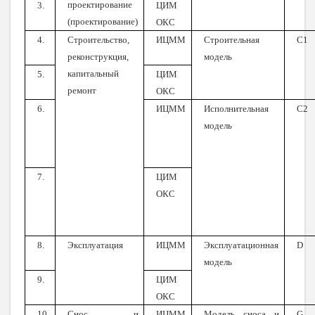
проектирование
3.
ЦИМ
(проектирование)
ОКС
4.
Строительство,
ИЦММ
Строительная
С1
реконструкция,
модель
капитальный
5.
ЦИМ
ремонт
ОКС
6.
ИЦММ
Исполнительная
С2
модель
7.
ЦИМ
ОКС
8.
Эксплуатация
ИЦММ
Эксплуатационная
D
модель
9.
ЦИМ
ОКС
10.
Снос и
ИЦММ
Модель сноса и
G