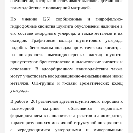
соединений, которые обеспечивают высокое адгезионное
взаимодействие с полимерной матрицей.
По мнению [25] сорбционные и гидрофильно-
гидрофобные свойства шунгита обусловлены наличием в
его составе аморфного углерода, а также металлов и их
оксидов. Графитовые кольца шунгитового углерода
подобны бензольным кольцам ароматических кислот, а
на поверхности высокодисперсных частиц шунгита
присутствуют бренстедовские и льюисовские кислоты и
основания. В адсорбционном взаимодействии также
могут участвовать координационно-ненасыщенные ионы
металлов, OH-группы и π-связи ароматических колец
углерода.
В работе [26] различная адгезия шунгитового порошка к
полимерной матрице объясняется вероятным
формированием в наполнителе агрегатов и агломератов,
характеризующихся мозаичной структурой поверхности
с чередующимися углеродными и минеральными