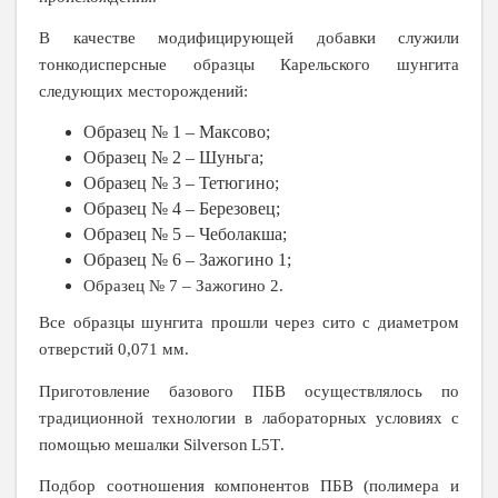
В качестве модифицирующей добавки служили
тонкодисперсные образцы Карельского шунгита
следующих месторождений:
Образец № 1 – Максово;
Образец № 2 – Шуньга;
Образец № 3 – Тетюгино;
Образец № 4 – Березовец;
Образец № 5 – Чеболакша;
Образец № 6 – Зажогино 1;
Образец № 7 – Зажогино 2.
Все образцы шунгита прошли через сито с диаметром
отверстий 0,071 мм.
Приготовление базового ПБВ осуществлялось по
традиционной технологии в лабораторных условиях с
помощью мешалки
Silverson
L
5
T
.
Подбор соотношения компонентов ПБВ (полимера и