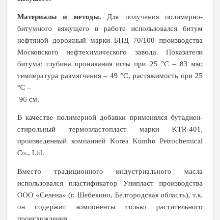
Материалы и методы.
Для получения полимерно-
битумного вяжущего в работе использовался битум
нефтяной дорожный марки БНД 70/100 производства
Московского нефтехимического завода. Показатели
битума: глубина проникания иглы при 25
°
С – 83 мм;
температура размягчения – 49
°
С, растяжимость при 25
°
С –
96 см.
В качестве полимерной добавки применялся
бутадиен-
стирольный термоэластопласт
марки
KTR
-401,
произведенный компанией
Korea
Kumho
Petrochemical
Co
.,
Ltd
.
Вместо традиционного индустриального масла
использовался пластификатор Унипласт
производства
ООО «Селена» (г. Шебекино, Белгородская область), т.к.
он содержит компоненты только растительного
происхождения.