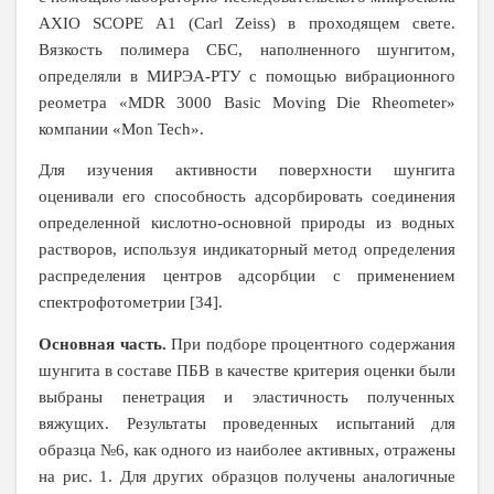
AXIO SCOPE A1 (Carl Zeiss) в проходящем свете.
Вязкость полимера СБС, наполненного шунгитом,
определяли в МИРЭА-РТУ с помощью вибрационного
реометра «MDR 3000
Basic
Moving
Die
Rheometer
»
компании «Mon Tech».
Для
изучения активности поверхности шунгита
оценивали его способность адсорбировать соединения
определенной кислотно-основной природы из водных
растворов, используя индикаторный метод определения
распределения центров адсорбции с применением
спектрофотометрии [34].
Основная часть.
При подборе процентного содержания
шунгита в составе ПБВ в качестве критерия оценки были
выбраны пенетрация и эластичность полученных
вяжущих. Результаты проведенных испытаний для
образца №6, как одного из наиболее активных, отражены
на рис. 1. Для других образцов получены аналогичные