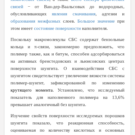
связей
− от Ван-дер-Ваальсовых до водородных,
обусловливающих
явления смачивания
, адгезии и
образования межфазных
слоев.
Большое значение
при
этом имеет
состояние поверхности
наполнителя.
Поскольку макромолекулы СБС содержат бензольные
кольца и π-связи, закономерно предположить, что
полимер также, как и битум, способен адсорбироваться
на активных бренстедовских и льюисовских центрах
поверхности шунгита. О взаимодействии СБС с
шунгитом свидетельствует увеличение вязкости системы
полимер-шунгит, зафиксированной по изменению
крутящего момента
. Установлено, что исследуемый
показатель для наполненного полимера на 13,6%
превышает аналогичный без шунгита.
Изучение свойств поверхности исследуемых порошков
шунгита показало, что реакционная способность,
оцениваемая по количеству кислотных и основных