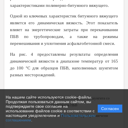
характеристиками полимерно-битумного вяжущего.
Одной из ключевых характеристик битумного вяжущего
является его динамическая вязкость. Этот показатель
влияет на энергетические затраты при перекачивании
ПБВ по трубопроводам, а также на режимы
перемешивания и уплотнения асфальтобетонной смеси.
На рис. 4 предоставлены результаты определения
динамической вязкости в диапазоне температур от 165
до 100 °С для образцов ПБВ, наполненных шунгитом
разных месторождений.
На нашем сайте используются cookie-файлы.
Рис. 3. Взаимосвязь активности поверхности шунгита со
Продолжая пользоваться данным сайтом, вы
свойствами ПБВ
подтверждаете свое согласие на
Согласен
использование файлов cookie в соответствии с
настоящим уведомлением и
Пользовательским
а) пенетрацией при 25°С; б) температурой размягчени
соглашением
.