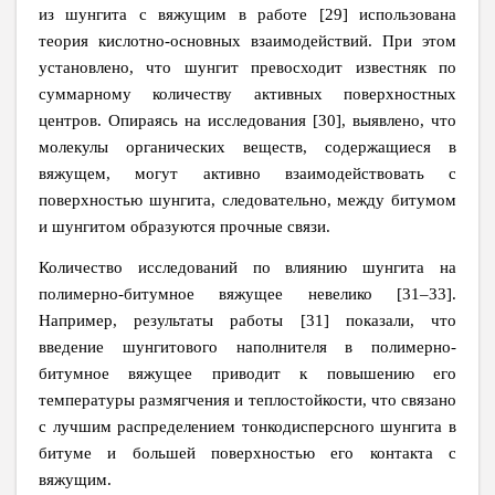
из шунгита с вяжущим в работе [29] использована
теория кислотно-основных взаимодействий. При этом
установлено, что шунгит превосходит известняк по
суммарному количеству активных поверхностных
центров. Опираясь на исследования [30], выявлено, что
молекулы органических веществ, содержащиеся в
вяжущем, могут активно взаимодействовать с
поверхностью шунгита, следовательно, между битумом
и шунгитом образуются прочные связи.
Количество исследований по влиянию шунгита на
полимерно-битумное вяжущее невелико [31–33].
Например, результаты работы [31] показали, что
введение шунгитового наполнителя в полимерно-
битумное вяжущее приводит к повышению его
температуры размягчения и теплостойкости, что связано
с лучшим распределением тонкодисперсного шунгита в
битуме и большей поверхностью его контакта с
вяжущим.