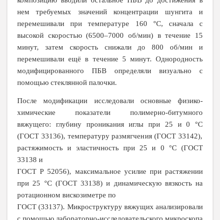
нем требуемых значений концентрации шунгита и
перемешивали при температуре 160 °С, сначала с
высокой скоростью (6500–7000 об/мин) в течение 15
минут, затем скорость снижали до 800 об/мин и
перемешивали ещё в течение 5 минут. Однородность
модифицированного ПБВ определяли визуально с
помощью стеклянной палочки.
После модификации исследовали основные физико-
химические показатели полимерно-битумного
вяжущего: глубину проникания иглы при 25 и 0
°С
(ГОСТ 33136), температуру размягчения (ГОСТ 33142),
растяжимость и эластичность при 25 и 0
°С
(ГОСТ
33138 и
ГОСТ Р 52056), максимальное усилие при растяжении
при 25
°С
(ГОСТ 33138) и динамическую вязкость на
ротационном вискозиметре по
ГОСТ (33137). Микроструктуру вяжущих анализировали
с помощью лабораторно-исследовательского микроскопа