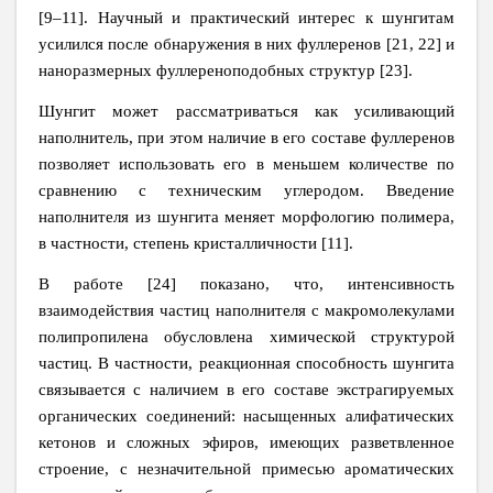
[9–11]. Научный и практический интерес к шунгитам
усилился после обнаружения в них фуллеренов [21, 22] и
наноразмерных фуллереноподобных структур [23].
Шунгит может рассматриваться как усиливающий
наполнитель, при этом наличие в его составе фуллеренов
позволяет использовать его в меньшем количестве по
сравнению с техническим углеродом. Введение
наполнителя из шунгита меняет морфологию полимера,
в частности, степень кристалличности [11].
В работе [24] показано, что, интенсивность
взаимодействия частиц наполнителя с макромолекулами
полипропилена обусловлена химической структурой
частиц. В частности, реакционная способность шунгита
связывается с наличием в его составе экстрагируемых
органических соединений: насыщенных алифатических
кетонов и сложных эфиров, имеющих разветвленное
строение, с незначительной примесью ароматических