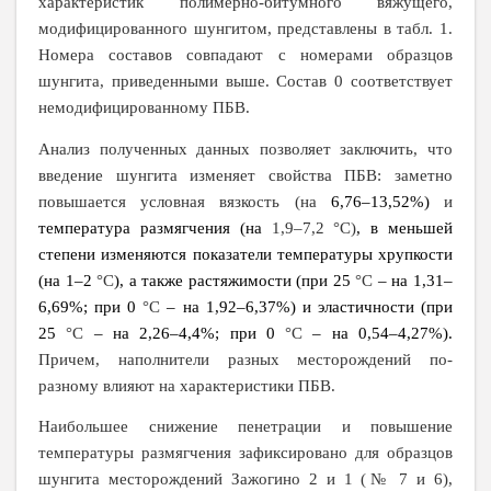
характеристик полимерно-битумного вяжущего,
модифицированного шунгитом, представлены в табл. 1.
Номера составов совпадают с номерами образцов
шунгита, приведенными выше. Состав 0 соответствует
немодифицированному ПБВ.
Анализ полученных данных позволяет заключить, что
введение шунгита изменяет свойства ПБВ: заметно
повышается условная вязкость (на
6,76–13,52%)
и
температура размягчения (на
1,9–7,2 °С)
, в меньшей
степени изменяются показатели температуры хрупкости
(на 1–2
°С
), а также растяжимости (при 25
°С
– на 1,31–
6,69%; при 0
°С
– на 1,92–6,37%) и эластичности (при
25
°С
– на 2,26–4,4%; при 0
°С
– на 0,54–4,27%).
Причем, наполнители разных месторождений по-
разному влияют на характеристики ПБВ.
Наибольшее снижение пенетрации и повышение
температуры размягчения зафиксировано для образцов
шунгита месторождений Зажогино 2 и 1 (№ 7 и 6),