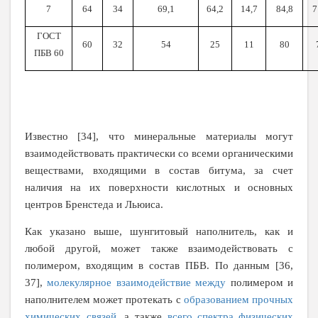
7
64
34
69,1
64,2
14,7
84,8
7
ГОСТ
60
32
54
25
11
80
ПБВ 60
Известно [34], что минеральные материалы могут
взаимодействовать практически со всеми органическими
веществами, входящими в состав битума, за счет
наличия на их поверхности кислотных и основных
центров Бренстеда и Льюиса.
Как указано выше, шунгитовый наполнитель, как и
любой другой, может также взаимодействовать с
полимером, входящим в состав ПБВ. По данным [36,
37],
молекулярное взаимодействие между
полимером и
наполнителем может протекать с
образованием прочных
химических связей
, а также
всего спектра
физических