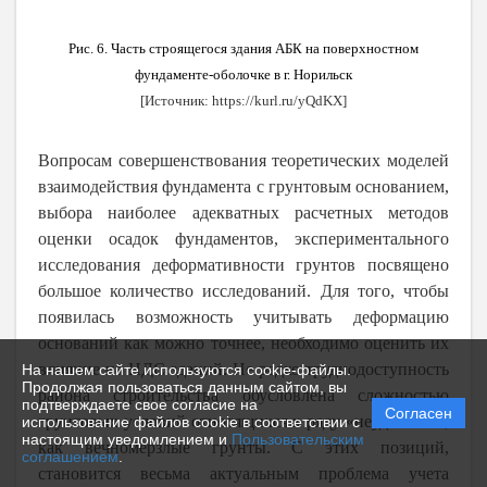
Рис. 6. Часть строящегося здания АБК на поверхностном
фундаменте-оболочке в г. Норильск
[Источник:
https://kurl.ru/yQdKX
]
Вопросам совершенствования теоретических моделей
взаимодействия фундамента с грунтовым основанием,
выбора наиболее адекватных расчетных методов
оценки осадок фундаментов, экспериментального
исследования деформативности грунтов посвящено
большое количество исследований. Для того, чтобы
появилась возможность учитывать деформацию
оснований как можно точнее, необходимо оценить их
влияние на НДС зданий.
Не редко труднодоступность
На нашем сайте используются cookie-файлы.
Продолжая пользоваться данным сайтом, вы
района строительства обусловлена сложностью
подтверждаете свое согласие на
Согласен
грунтовых условий относящихся к ряду «неудобных»,
использование файлов cookie в соответствии с
настоящим уведомлением и
Пользовательским
как вечномерзлые грунты. С этих позиций,
соглашением
.
становится весьма актуальным проблема учета