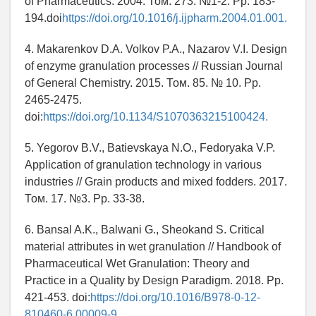
of Pharmaceutics. 2004. Том. 273. №1-2. Pp. 183-
194.doi
https://doi.org/10.1016/j.ijpharm.2004.01.001.
4. Makarenkov D.A. Volkov P.A., Nazarov V.I. Design
of enzyme granulation processes // Russian Journal
of General Chemistry. 2015. Том. 85. № 10. Pр.
2465-2475.
doi:
https://doi.org/10.1134/S1070363215100424.
5. Yegorov B.V., Batievskaya N.O., Fedoryaka V.P.
Application of granulation technology in various
industries // Grain products and mixed fodders. 2017.
Том. 17. №3. Pp. 33-38.
6. Bansal A.K., Balwani G., Sheokand S. Critical
material attributes in wet granulation // Handbook of
Pharmaceutical Wet Granulation: Theory and
Practice in a Quality by Design Paradigm. 2018. Pp.
421-453. doi:
https://doi.org/10.1016/B978-0-12-
810460-6.00009-9.