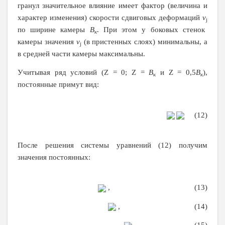
гранул значительное влияние имеет фактор (величина и
характер изменения) скорости сдвиговых деформаций
v
j
по ширине камеры
B
. При этом у боковых стенок
к
камеры значения
v
(в пристенных слоях) минимальны, а
j
в средней части камеры максимальны.
Учитывая ряд условий (
Z
= 0;
Z
=
B
и
Z
= 0,5
B
),
к
к
постоянные примут вид:
(12)
После решения системы уравнений (12) получим
значения постоянных:
, (13)
, (14)