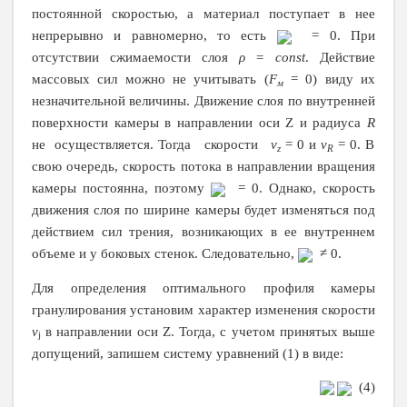
постоянной скоростью, а материал поступает в нее
непрерывно и равномерно, то есть
= 0. При
отсутствии сжимаемости слоя
ρ =
const
. Действие
массовых сил можно не учитывать (
F
= 0) виду их
м
незначительной величины. Движение слоя по внутренней
поверхности камеры в направлении оси
Z
и радиуса
R
не осуществляется. Тогда скорости
v
= 0 и
v
= 0. В
z
R
свою очередь, скорость потока в направлении вращения
камеры постоянна, поэтому
= 0. Однако, скорость
движения слоя по ширине камеры будет изменяться под
действием сил трения, возникающих в ее внутреннем
объеме и у боковых стенок. Следовательно,
≠ 0.
Для определения оптимального профиля камеры
гранулирования установим характер изменения скорости
v
в направлении оси
Z
. Тогда, с учетом принятых выше
j
допущений, запишем систему уравнений (1) в виде:
(4)