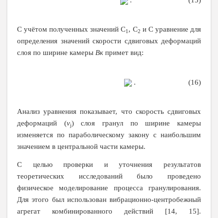
. (15)
С учётом полученных значений С
, С
и С уравнение для
1
2
определения значений скорости сдвиговых деформаций
слоя по ширине камеры
B
к
примет вид:
. (16)
Анализ уравнения показывает, что скорость сдвиговых
деформаций (
v
) слоя гранул по ширине камеры
j
изменяется по параболическому закону с наибольшим
значением в центральной части камеры.
С целью проверки и уточнения результатов
теоретических исследований было проведено
физическое моделирование процесса гранулирования.
Для этого был использован вибрационно-центробежный
агрегат комбинированного действий [14, 15].