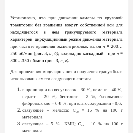
по круговой
Установлено, что при движении камеры
траектории без вращения вокруг собственной оси для
находящегося в нем гранулируемого материала
характерен: циркуляционный режим движения материала
при частоте вращения эксцентриковых валов
= 200…
n
250 об/мин (рис. 3,
а, б
; водопадно-каскадный – при
=
)
n
300…350 об/мин (рис. 3,
в, г).
Для проведения моделирования и получения гранул были
использованы смеси следующего состава:
в пропорции по весу: песок – 30 %, цемент – 40 %,
перлит – 20 %, бентонит – 2 %, базальтовое
фиброволокно – 6-8 %, при влагосодержании - 0,6;
связующее – меласса; С
= 15 % на 100 г
св
материала;
связующее – 5 % КМЦ; С
= 10 % на 100 г
св
материала.