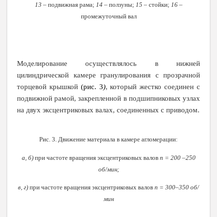
13
– подвижная рама;
14
– ползуны;
15
– стойки;
16
–
промежуточный вал
Моделирование осуществлялось в нижней
цилиндрической камере гранулирования с прозрачной
(рис. 3
торцевой крышкой
)
, который жестко соединен с
подвижной рамой, закрепленной в подшипниковых узлах
на двух эксцентриковых валах, соединенных с приводом.
Рис. 3. Движение материала в камере агломерации:
а, б)
при частоте вращения эксцентриковых валов
n = 200 –250
об/мин;
в, г)
при частоте вращения эксцентриковых валов
n = 300–350 об/
мин