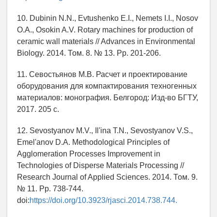
10. Dubinin N.N., Evtushenko E.I., Nemets I.I., Nosov
O.A., Osokin A.V. Rotary machines for production of
ceramic wall materials // Advances in Environmental
Biology. 2014. Том. 8. № 13. Pp. 201-206.
11. Севостьянов М.В. Расчет и проектирование
оборудования для компактирования техногенных
материалов: монография. Белгород: Изд-во БГТУ,
2017. 205 с.
12. Sevostyanov M.V., Il'ina T.N., Sevostyanov V.S.,
Emel'anov D.A. Methodological Principles of
Agglomeration Processes Improvement in
Technologies of Disperse Materials Processing //
Research Journal of Applied Sciences. 2014. Том. 9.
№ 11. Pp. 738-744.
doi:
https://doi.org/10.3923/rjasci.2014.738.744.