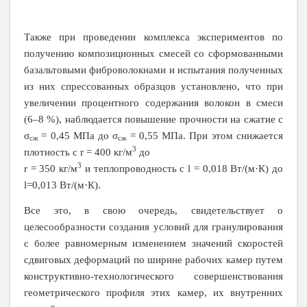
Также при проведении комплекса экспериментов по
получению композиционных смесей со сформованными
базальтовыми фиброволокнами и испытания полученных
из них спрессованных образцов установлено, что
при
увеличении процентного содержания волокон в смеси
(6–8 %), наблюдается повышение прочности на сжатие с
σ
= 0,45 МПа до σ
= 0,55 МПа. При этом снижается
сж
сж
3
плотность
с
r
= 400 кг/м
до
3
r
= 350 кг/м
и теплопроводность с
l
= 0,018 Вт/(м
·
К) до
l
=0,013 Вт/(м
·
К).
Все это, в свою очередь, свидетельствует о
целесообразности создания условий для гранулирования
с более равномерным изменением значений скоростей
сдвиговых деформаций по ширине рабочих камер путем
конструктивно-технологического совершенствования
геометрического профиля этих камер, их внутренних