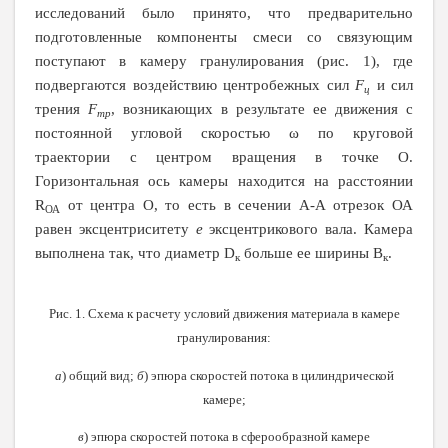
исследований было принято, что предварительно
подготовленные компоненты смеси со связующим
поступают в камеру гранулирования (рис. 1), где
подвергаются воздействию центробежных сил
F
и сил
ц
трения
F
, возникающих в результате ее движения с
тр
постоянной угловой скоростью ω по круговой
траектории с центром вращения в точке О.
Горизонтальная ось камеры находится на расстоянии
R
от центра О, то есть в сечении А-А отрезок ОА
ОА
равен эксцентриситету
е
эксцентрикового вала. Камера
выполнена так, что диаметр
D
больше ее ширины В
.
к
к
Рис. 1. Схема к расчету условий движения материала в камере
гранулирования:
а
) общий вид;
б
) эпюра скоростей потока в цилиндрической
камере;
в
) эпюра скоростей потока в сферообразной камере