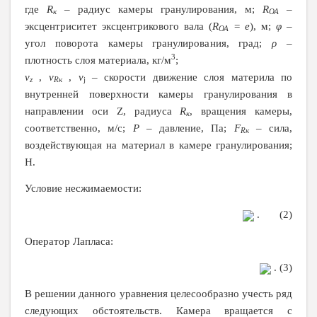
где
R
– радиус камеры гранулирования, м;
R
–
к
ОА
эксцентриситет эксцентрикового вала (
R
= е
), м;
φ
–
ОА
угол поворота камеры гранулирования, град;
ρ –
3
плотность слоя материала, кг/м
;
v
,
v
,
v
–
скорости движение слоя материла по
z
R
к
j
внутренней поверхности камеры гранулирования в
направлении оси
Z
, радиуса
R
, вращения камеры,
к
соответственно, м/с;
P
– давление, Па;
F
– сила,
R
к
воздействующая на материал в камере гранулирования;
Н.
Условие несжимаемости:
. (2)
Оператор Лапласа:
. (3)
В решении данного уравнения целесообразно учесть ряд
следующих обстоятельств. Камера вращается с