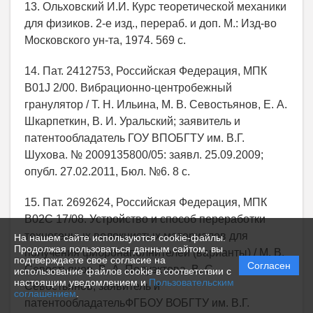
13. Ольховский И.И. Курс теоретической механики
для физиков. 2-е изд., перераб. и доп. М.: Изд-во
Московского ун-та, 1974. 569 с.
14. Пат. 2412753, Российская Федерация, МПК
B01J 2/00. Вибрационно-центробежный
гранулятор / Т. Н. Ильина, М. В. Севостьянов, Е. А.
Шкарпеткин, В. И. Уральский; заявитель и
патентообладатель ГОУ ВПОБГТУ им. В.Г.
Шухова. № 2009135800/05: заявл. 25.09.2009;
опубл. 27.02.2011, Бюл. №6. 8 с.
15. Пат. 2692624, Российская Федерация, МПК
B02C 17/08. Устройство и способ переработки
техногенных волокнистых материалов для
На нашем сайте используются cookie-файлы.
Продолжая пользоваться данным сайтом, вы
получения фибронаполнителей (варианты) / М. В.
подтверждаете свое согласие на
Согласен
Севостьянов, В. А. Полуэктова, В. С.
использование файлов cookie в соответствии с
настоящим уведомлением и
Пользовательским
Севостьянов; заявитель и
соглашением
.
патентообладательФГБОУ ВОБГТУ им. В.Г.