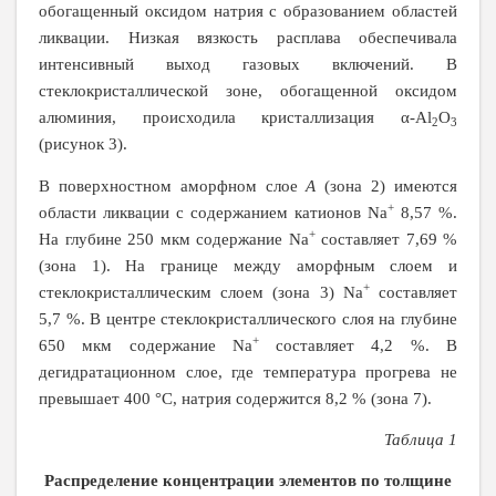
обогащенный оксидом натрия с образованием областей
ликвации. Низкая вязкость расплава обеспечивала
интенсивный выход газовых включений. В
стеклокристаллической зоне, обогащенной оксидом
алюминия, происходила кристаллизация α-Al
O
2
3
(рисунок 3).
В поверхностном аморфном слое
А
(зона 2) имеются
+
области ликвации с содержанием катионов Na
8,57 %.
+
На глубине 250 мкм содержание Na
составляет 7,69 %
(зона 1). На границе между аморфным слоем и
+
стеклокристаллическим слоем (зона 3) Na
составляет
5,7 %. В центре стеклокристаллического слоя на глубине
+
650 мкм содержание Na
составляет 4,2 %. В
дегидратационном слое, где температура прогрева не
превышает 400 °С, натрия содержится 8,2 % (зона 7).
Таблица 1
Распределение концентрации элементов по толщине