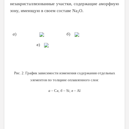
незакристаллизованные участки, содержащие аморфную
зону, имеющую в своем составе Na
O.
2
а
)
б
)
в
)
Рис. 2. График зависимости изменения содержания отдельных
элементов по толщине оплавленного слоя:
а
– Ca;
б
– Si;
в
– Al