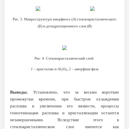
Рис. 3. Микроструктура аморфного (
А
) стеклокристаллического
(
Б
) и дегидратационного слоя (
В
)
Рис. 4. Стеклокристаллический слой:
1
– кристаллы α-Al
O
;
2
– аморфная фаза
2
3
Выводы.
Установлено, что за весьма короткие
промежутки времени, при быстром охлаждении
расплава и увеличении его вязкости, процессы
гомогенизации расплава и кристаллизации остаются
незавершенными. Вследствие этого в
стеклокристаллическом слое имеются как