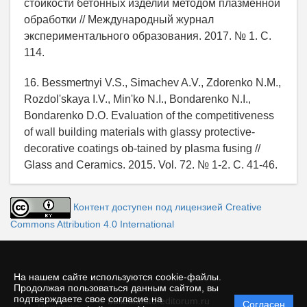
стойкости бетонных изделий методом плазменной
обработки // Международный журнал
экспериментального образования. 2017. № 1. С.
114.
16. Bessmertnyi V.S., Simachev A.V., Zdorenko N.M.,
Rozdol'skaya I.V., Min'ko N.I., Bondarenko N.I.,
Bondarenko D.O. Evaluation of the competitiveness
of wall building materials with glassy protective-
decorative coatings ob-tained by plasma fusing //
Glass and Ceramics. 2015. Vol. 72. № 1-2. С. 41-46.
Контент доступен под лицензией Creative
Commons Attribution 4.0 International
На нашем сайте используются cookie-файлы.
Продолжая пользоваться данным сайтом, вы
подтверждаете свое согласие на
© bulletinbstu.editorum.ru
Согласен