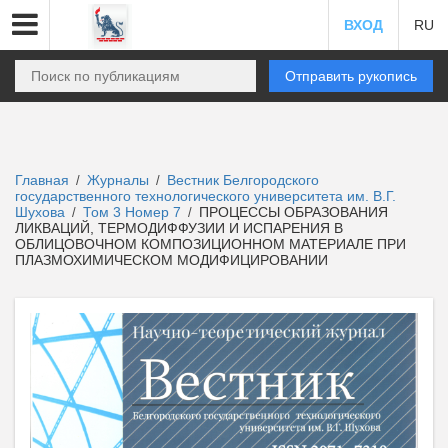
ВХОД
RU
Отправить рукопись
Главная
Журналы
Вестник Белгородского
/
/
государственного технологического университета им. В.Г.
Шухова
Том 3 Номер 7
ПРОЦЕССЫ ОБРАЗОВАНИЯ
/
/
ЛИКВАЦИЙ, ТЕРМОДИФФУЗИИ И ИСПАРЕНИЯ В
ОБЛИЦОВОЧНОМ КОМПОЗИЦИОННОМ МАТЕРИАЛЕ ПРИ
ПЛАЗМОХИМИЧЕСКОМ МОДИФИЦИРОВАНИИ