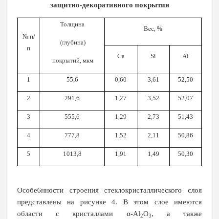
защитно-декоративного покрытия
Толщина
Вес, %
№ п
/
(глубина)
п
Ca
Si
Al
покрытий, мкм
1
55
,
6
0
,
60
3
,
61
52
,
5
0
2
291,6
1,27
3,52
52,07
3
555,6
1,29
2,73
51,43
4
777,8
1,52
2,11
50,86
5
1013,8
1,91
1,49
50,30
Особе6нности строения стеклокристаллического слоя
представлены на рисунке 4. В этом слое имеются
области с кристаллами α-Al
O
, а также
2
3