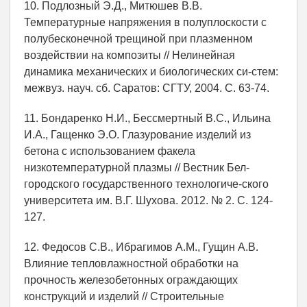
10. Подлозный Э.Д., Митюшев В.В.
Температурные напряжения в полуплоскости с
полубесконечной трещиной при плазменном
воздействии на композиты // Нелинейная
динамика механических и биологических си-стем:
межвуз. науч. сб. Саратов: СГТУ, 2004. С. 63-74.
11. Бондаренко Н.И., Бессмертный В.С., Ильина
И.А., Гащенко Э.О. Глазурование изделий из
бетона с использованием факела
низкотемпературной плазмы // Вестник Бел-
городского государственного технологиче-ского
университета им. В.Г. Шухова. 2012. № 2. С. 124-
127.
12. Федосов С.В., Ибрагимов A.M., Гущин А.В.
Влияние тепловлажностной обработки на
прочность железобетонных ограждающих
конструкций и изделий // Строительные