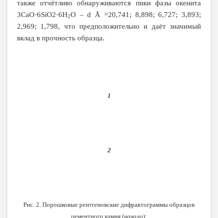
также отчётливо обнаруживаются пики фазы окенита
3CaO·6SiO2·6H
O – d Å =20,741; 8,898; 6,727; 3,893;
2
2,969; 1,798, что предположительно и даёт значимый
вклад в прочность образца.
1
2
Рис. 2. Порошковые рентгеновские дифрактограммы образцов
цементного камня (
начало
):