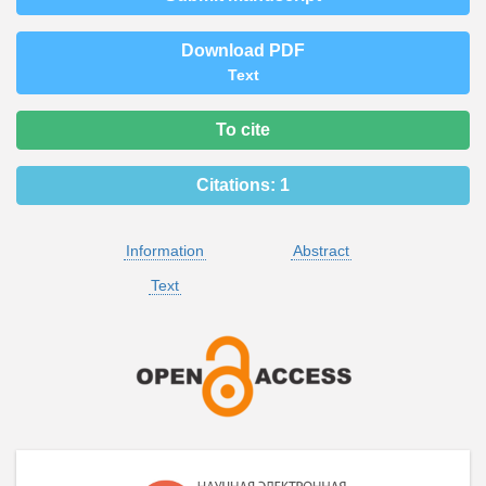
Download PDF
Text
To cite
Citations:
1
Information
Abstract
Text