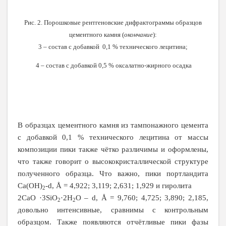
Рис. 2. Порошковые рентгеновские дифрактограммы образцов
цементного камня (
окончание
):
3 – состав с добавкой 0,1 % технического лецитина;
4 – состав с добавкой 0,5 % оксалатно-жирного осадка
В образцах цементного камня из тампонажного цемента
с добавкой 0,1 % технического лецитина от массы
композиции пики также чётко различимы и оформлены,
что также говорит о высококристаллической структуре
полученного образца. Что важно, пики портландита
Сa(OH)
­-d, Å = 4,922; 3,119; 2,631; 1,929 и гиролита
2
2CaO ·3SiO
·2H
O – d, Å = 9,760; 4,725; 3,890; 2,185,
2
2
довольно интенсивные, сравнимы с контрольным
образцом. Также появляются отчётливые пики фазы