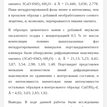
окенита 3CaO·6SiO
·6H
O– d Å = 21,446; 3,036; 2,778.
2
2
Пики негидратированной фазы менее и интенсивны, чем
в прошлом образце с добавкой необработанного соевого
лецитина, и, возможно, перекрываются пиками окенита.
В образцах цементного камня с добавкой эмульсии
оксалатного осадка с концентрацией 0,5 % от массы
композиции помимо вышеуказанных фаз
негидратированных минералов портландцементного
клинкера были обнаружены дифракционные максимумы
окенита (3CaO·6SiO
·6H
O) – d, Å = 21,13; 5,23; 4,42;
2
2
3,87; 3,54; 2,98; 1,69; 1,48. Портландит представлен
меньшим количеством линий дифракционных
максимумов по сравнению с контрольным составом, и
их интенсивность значительно ниже интенсивности
остальных образцов и контрольного образца: Сa(OH)
­-d,
2
Å = 4,92; 3,03; 2,83; 1,92.
Выводы. В ходе данной работы были исследованы