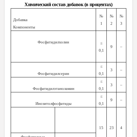
Химический состав добавок (в процентах)
№
№
№
Добавка
1
2
3
Компоненты
Фосфатидилхолин
≤
9
–
0,1
≤
3
–
Фосфатидилсерин
0,1
≤
3
–
Фосфатидилэтаноламин
0,1
≤
9
–
Инозитолфосфатиды
0,1
15
23
4
Фосфатидные