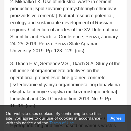
2. Mikhalko I.K. Use of industrial waste in cement
production [Ispol'zovanie promyshlennyh othodov v
proizvodstve cementa]. Natural resource potential,
ecology and sustainable development of Russian
regions: Collection of articles of the XVII International
Scientific and Practical Conference, Penza, January
24–25, 2019. Penza: Penza State Agrarian
University. 2019. Pp. 123‒129. (rus)
3. Tkach E.V., Semenov V.S., Tkach S.A. Study of the
influence of organomineral additives on the
operational properties of fine-grained concrete
[Issledovanie vliyaniya organomineral'noj dobavki na
ekspluatacionnye svojstva melkozernistogo betona].
Industrial and Civil Construction. 2013. No. 9. Pp.
16‒19. (rus)
Our website uses cookies. By continuing to use this
site, you agree to our use of cookies in accordance
Agree
4. Botsman L.N., Ishchenko A.V., Antonova R.O.
with this notice and the
Terms of Use
.
Hydrophobizing additives based on various wastes