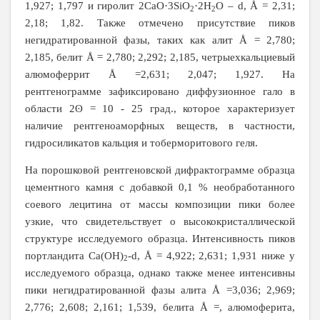
1,927; 1,797 и гиролит 2CaO·3SiO
·2H
O – d, Å = 2,31;
2
2
2,18; 1,82. Также отмечено присутствие пиков
негидратированной фазы, таких как алит Å = 2,780;
2,185, белит Å = 2,780; 2,292; 2,185, четрыехкальциевый
алюмоферрит Å =2,631; 2,047; 1,927. На
рентгенограмме зафиксировано диффузионное гало в
области 2ʘ = 10 - 25 град., которое характеризует
наличие рентгеноаморфных веществ, в частности,
гидросиликатов кальция и тоберморитового геля.
На порошковой рентгеновской дифрактограмме образца
цементного камня с добавкой 0,1 % необработанного
соевого лецитина от массы композиции пики более
узкие, что свидетельствует о высококристаллической
структуре исследуемого образца. Интенсивность пиков
портландита Сa(OH)
­-d, Å = 4,922; 2,631; 1,931 ниже у
2
исследуемого образца, однако также менее интенсивны
пики негидратированной фазы алита Å =3,036; 2,969;
2,776; 2,608; 2,161; 1,539, белита Å =, алюмоферита,