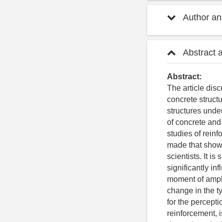
Author and
Abstract 
Abstract:
The article dis
concrete struct
structures unde
of concrete and
studies of rein
made that shows
scientists. It i
significantly in
moment of amplif
change in the ty
for the percepti
reinforcement, 