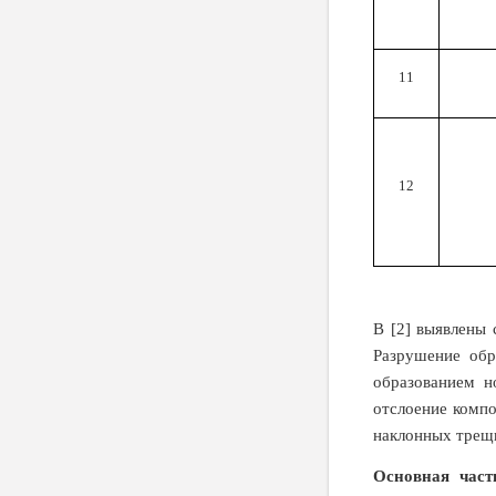
11
12
В [2] выявлены
Разрушение обр
образованием 
отслоение компо
наклонных трещи
Основная час