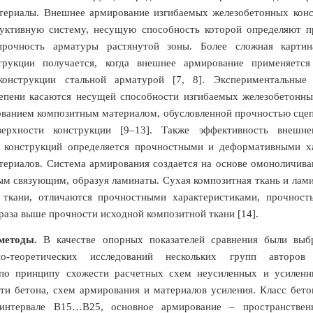
териалы. Внешнее армирование изгибаемых железобетонных конс
уктивную систему, несущую способность которой определяют п
прочность арматуры растянутой зоны. Более сложная картин
трукции получается, когда внешнее армирование применяетс
конструкции стальной арматурой [7, 8]. Экспериментальные 
тепени касаются несущей способности изгибаемых железобетонны
ванием композитным материалом, обусловленной прочностью сцеп
ерхности конструкции [9–13]. Также эффективность внешне
 конструкций определяется прочностными и деформативными х
териалов. Система армирования создается на основе омоноличива
м связующим, образуя ламинаты. Сухая композитная ткань и лам
 ткани, отличаются прочностными характеристиками, прочност
 раза выше прочности исходной композитной ткани [14].
методы.
В качестве опорных показателей сравнения были выб
ьно-теоретических исследований нескольких групп авторов
по принципу схожести расчетных схем неусиленных и усиленн
ти бетона, схем армирования и материалов усиления. Класс бет
 интервале В15…В25, основное армирование – пространствен