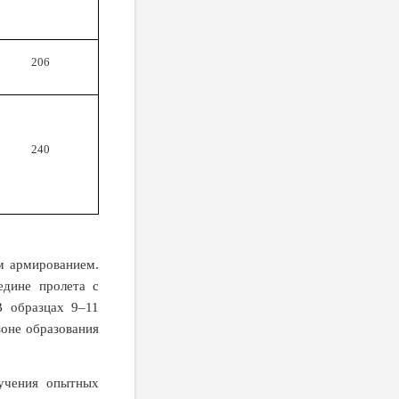
206
240
м армированием.
едине пролета с
 образцах 9–11
зоне образования
лучения опытных