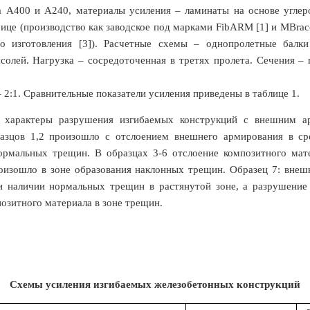
а А400 и А240, материалы усиления – ламинаты на основе углер
ице (производство как заводское под марками FibARM [1] и MBrace
го изготовления [3]). Расчетные схемы – однопролетные бал
солей. Нагрузка – сосредоточенная в третях пролета. Сечения –
 2:1. Сравнительные показатели усиления приведены в таблице 1.
ы характеры разрушения изгибаемых конструкций с внешним
азцов 1,2 произошло с отслоением внешнего армирования в ср
ормальных трещин. В образцах 3-6 отслоение композитного мат
оизошло в зоне образования наклонных трещин. Образец 7: внеш
и наличии нормальных трещин в растянутой зоне, а разрушение
озитного материала в зоне трещин.
Схемы усиления изгибаемых железобетонных конструкций