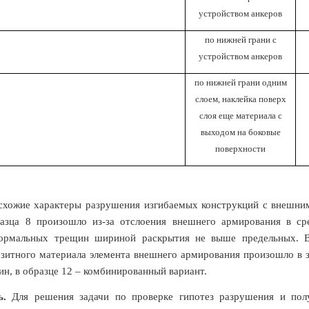
устройством анкеров
по нижней грани с
устройством анкеров
по нижней грани одним
слоем, наклейка поверх
слоя еще материала с
выходом на боковые
поверхности
 схожие характеры разрушения изгибаемых конструкций с внешни
азца 8 произошло из-за отслоения внешнего армирования в ср
нормальных трещин шириной раскрытия не выше предельных. В
зитного материала элемента внешнего армирования произошло в 
н, в образце 12 – комбинированный вариант.
ть.
Для решения задачи по проверке гипотез разрушения и по