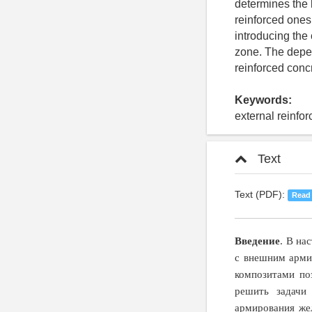
determines the l
reinforced ones
introducing the 
zone. The depen
reinforced concr
Keywords:
external reinfo
Text
Text (PDF):
Read
Введение
. В на
с внешним арми
композитами по
решить задачи 
армирования же