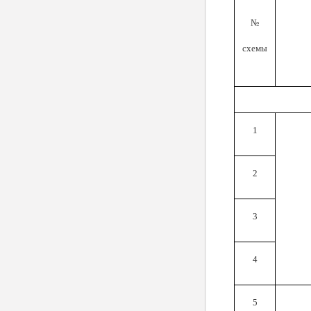
№
схемы
1
2
3
4
5