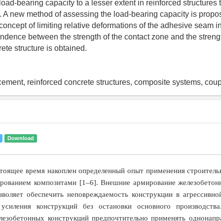
oad-bearing capacity to a lesser extent in reinforced structures 
. A new method of assessing the load-bearing capacity is propo
concept of limiting relative deformations of the adhesive seam i
dence between the strength of the contact zone and the strengt
ete structure is obtained.
rcement, reinforced concrete structures, composite systems, coup
Download
стоящее время накоплен определенный опыт применения строител
рованием композитами [1–6]. Внешние армирование железобетон
зволяет обеспечить неповреждаемость конструкции в агрессивной
усиления конструкций без остановки основного производств
лезобетонных конструкций предпочтительно применять однонапр