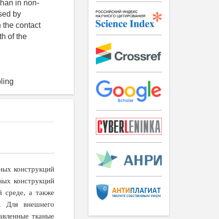
than in non-
sed by
n the contact
h of the
ling
ьных конструкций
ных конструкций
 среде, а также
а. Для внешнего
авленные тканые