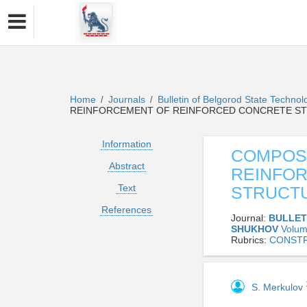
Home
Journals
Bulletin of Belgorod State Technol
/
/
REINFORCEMENT OF REINFORCED CONCRETE S
Information
COMPOSI
Abstract
REINFO
Text
STRUCT
References
Journal:
BULLET
SHUKHOV
Volum
Rubrics:
CONSTR
S. Merkulov