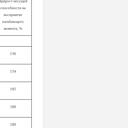
Прирост несущей
способности на
восприятие
изгибающего
момента, %
136
154
185
188
189