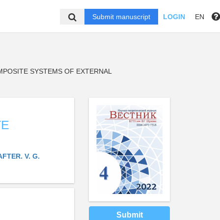
Submit manuscript
LOGIN
EN
POSITE SYSTEMS OF EXTERNAL
TE
TER. V. G.
Submit