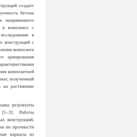
трукций создает
рочность бетона
а напряженного
я в комплексе с
исследования в
х конструкций с
ления композита
го армирования
арактеристиками
ния композитной
инат, полученный
ь на растяжение
раны результаты
 [1–3]. Работы
ых конструкций,
она по прочности
ные каркасы из