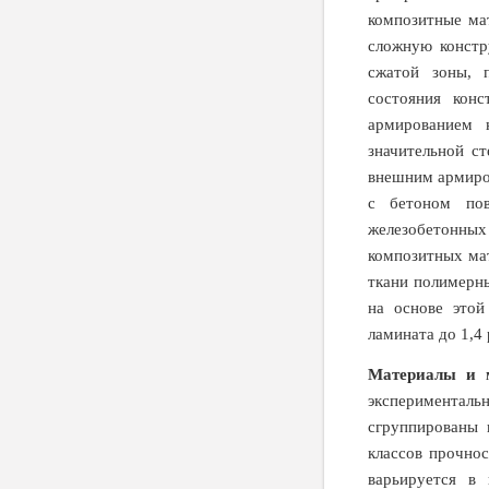
композитные ма
сложную констр
сжатой зоны, 
состояния конс
армированием 
значительной с
внешним армиро
с бетоном пов
железобетонных
композитных ма
ткани полимерны
на основе этой
ламината до 1,4
Материалы и 
экспериментал
сгруппированы 
классов прочнос
варьируется в