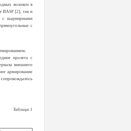
одных волокон в
 BASF [2], так и
ки с шарнирными
 прямоугольные с
 армированием.
едине пролета с
ериала внешнего
нее армирование
 сопровождалось
Таблица 1