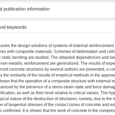
 publication information
and keywords
cusses the design solutions of systems of external reinforcement 
ures with composite materials. Schemes of deformation and coll
r static bending are studied. The obtained dependences and law
 non-metallic reinforcement are generalized. The results of exp
forced concrete structures by several authors are presented, a c
 the similarity of the results of empirical methods in the approa
s shown that the operation of a composite structure with external r
fluenced by the presence of a stress-strain state and force damag
ication, as well as their level relative to critical values. The hy
pical nature of the destruction of structures, namely, due to the l
on of tangential stresses of the contact zones of concrete and ex
is confirmed. It is shown that the work of concrete in the compr