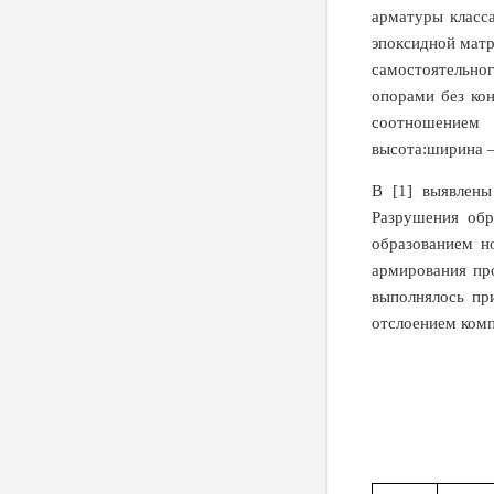
арматуры класс
эпоксидной матр
самостоятельно
опорами без кон
соотношением
высота:ширина –
В [1] выявлен
Разрушения обр
образованием н
армирования пр
выполнялось пр
отслоением комп