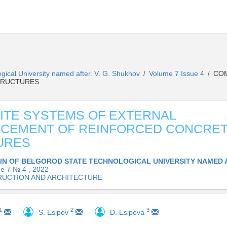
ogical University named after. V. G. Shukhov
Volume 7 Issue 4
COM
/
/
TRUCTURES
TE SYSTEMS OF EXTERNAL
RCEMENT OF REINFORCED CONCRE
URES
IN OF BELGOROD STATE TECHNOLOGICAL UNIVERSITY NAMED AF
e 7 № 4 , 2022
UCTION AND ARCHITECTURE
1
2
3
S. Esipov
D. Esipova