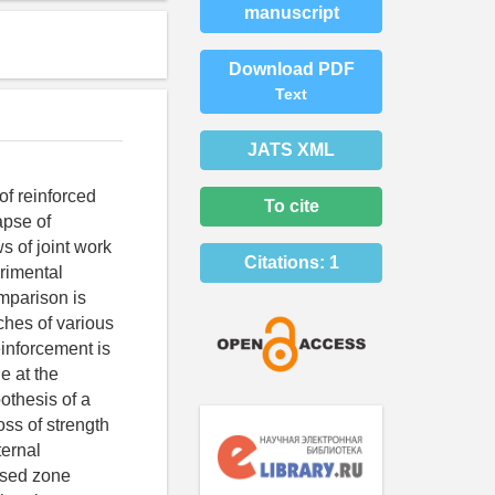
manuscript
Download PDF
Text
JATS XML
of reinforced
To cite
apse of
s of joint work
Citations:
1
erimental
omparison is
ches of various
einforcement is
e at the
pothesis of a
oss of strength
ternal
essed zone