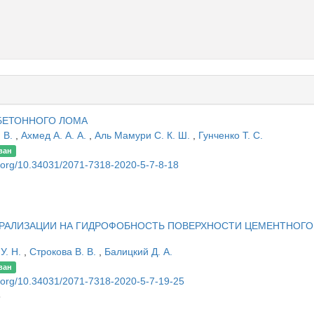
БЕТОННОГО ЛОМА
. В.
,
Ахмед А. А. А.
,
Аль Мамури С. К. Ш.
,
Гунченко Т. С.
ван
oi.org/10.34031/2071-7318-2020-5-7-8-18
РАЛИЗАЦИИ НА ГИДРОФОБНОСТЬ ПОВЕРХНОСТИ ЦЕМЕНТНОГО
У. Н.
,
Строкова В. В.
,
Балицкий Д. А.
ван
oi.org/10.34031/2071-7318-2020-5-7-19-25
5