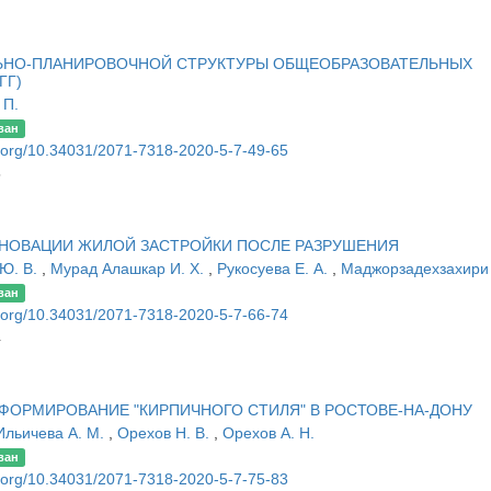
ЬНО-ПЛАНИРОВОЧНОЙ СТРУКТУРЫ ОБЩЕОБРАЗОВАТЕЛЬНЫХ
ГГ)
 П.
ван
oi.org/10.34031/2071-7318-2020-5-7-49-65
5
РЕНОВАЦИИ ЖИЛОЙ ЗАСТРОЙКИ ПОСЛЕ РАЗРУШЕНИЯ
 Ю. В.
,
Мурад Алашкар И. Х.
,
Рукосуева Е. А.
,
Маджорзадехзахири 
ван
oi.org/10.34031/2071-7318-2020-5-7-66-74
4
 ФОРМИРОВАНИЕ "КИРПИЧНОГО СТИЛЯ" В РОСТОВЕ-НА-ДОНУ
Ильичева А. М.
,
Орехов Н. В.
,
Орехов А. Н.
ван
oi.org/10.34031/2071-7318-2020-5-7-75-83