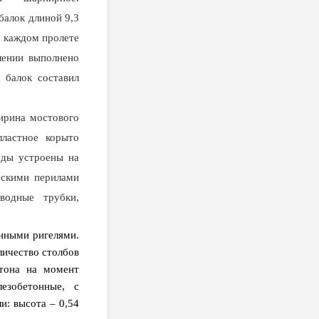
балок длиной 9,3
в каждом пролете
лении выполнено
 балок составил
ирина мостового
лластное корыто
оды устроены на
ескими перилами
водные трубки,
нными ригелями.
личество столбов
тона на момент
езобетонные, с
и: высота – 0,54