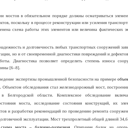
ии мостов в обязательном порядке должны осматриваться элеме
ктов, поскольку в процессе реконструкции или усиления транспор
енена схема работы этих элементов или величина фактических э
надежность и долговечность любых транспортных сооружений зави
тации, но и от своевременной диагностики повреждений и дефекто
боты. Диагностика позволяет определить степень износа соор
чины [6–8].
ведение экспертизы промышленной безопасности на примере
объек
.
Объектом обследования стал железнодорожный мост, построенны
 в Белгородской области. Комплексное обследование включа
остояния моста, исследование состояния конструкций, их эл
ктов и разработки рекомендаций по проведению ремонта сооружен
долговечной эксплуатации. Мост трехпролетный общей длиной 34,6
 схема моста – балочно-разрезная.
Опирание балок на опор