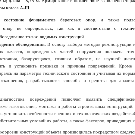
5 м; длина – 8,75 м. Армирование в нижней зоне выполнено сте
ы класса А-III.
и состояние фундаментов береговых опор, а также подво
 опор не определялась, так как в соответствии с технич
бследование только видимых конструкций.
едения обследования.
В основу выбора методов реконструкции и
ных качеств, поврежденных частей сооружения положена точ
остояния, базирующаяся, главным образом, на научной диагн
чить и установить признаки и причины повреждений. Кроме 
ираясь на параметры технического состояния и учитывая их норм
тклонения, разрабатываются способы и средства для анализ
диагностика повреждений позволяет выявить специфическ
акже изготовления, монтажа и работы строительных конструкций.
ь установить особенности внешних и технологических воздействи
ействительных условий их работы, а также факторов, приводящих 
 коррозии конструкций объекта производилась посредством следу