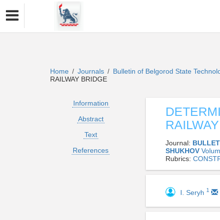
Home
Journals
Bulletin of Belgorod State Technol
/
/
RAILWAY BRIDGE
Information
DETERMI
Abstract
RAILWAY
Text
Journal:
BULLET
References
SHUKHOV
Volum
Rubrics:
CONSTR
1
I. Seryh