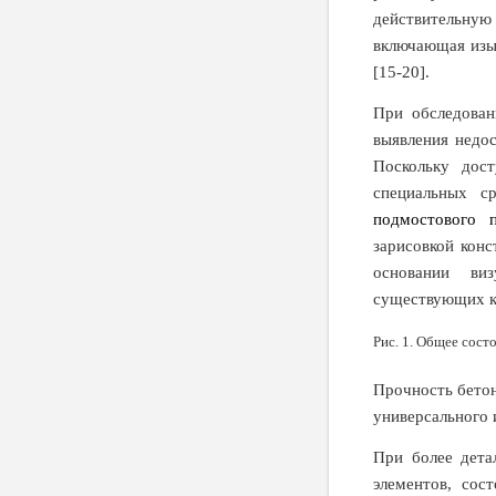
действительную
включающая изы
[15-20].
При обследован
выявления недос
Поскольку дос
специальных ср
подмостового 
зарисовкой конс
основании виз
существующих ко
Рис. 1. Общее сост
Прочность бето
универсального
При более дета
элементов, сос