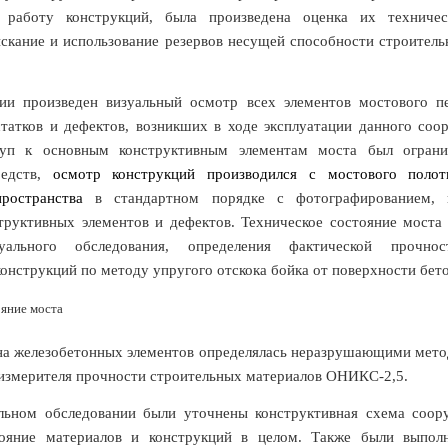
 работу конструкций, была произведена оценка их техничес
скание и использование резервов несущей способности строитель
ии произведен визуальный осмотр всех элементов мостового п
татков и дефектов, возникших в ходе эксплуатации данного соор
туп к основным конструктивным элементам моста был ограни
едств,
осмотр конструкций производился с мостового полот
пространства
в стандартном порядке с фотографированием, 
труктивных элементов и дефектов. Техническое состояние моста
уального обследования, определения фактической прочн
нструкций по методу упругого отскока бойка от поверхности бето
ояние моста
на железобетонных элементов определялась неразрушающими мет
 измерителя прочности строительных материалов ОНИКС-2,5.
льном обследовании были уточнены конструктивная схема соор
тояние материалов и конструкций в целом. Также были выпо