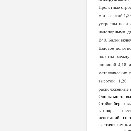
Пролетные строе
м и высотой 1,2
устроены по дв
надопорными ди
В40. Балки вклю
Ездовое полотн
полотна между 
шириной 4,18 м
металлических 
высотой 1,26 
расположенные в
Опоры моста вы
Стойки береговы
в опоре – шес
испытаний сос
фактическим кла