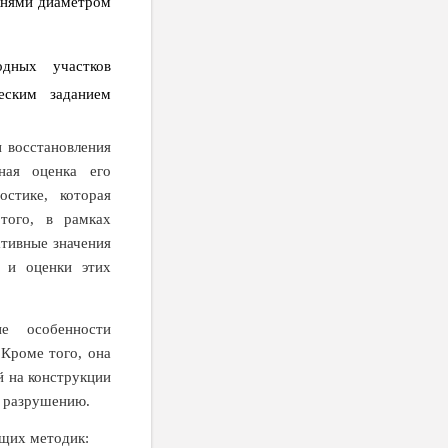
ржнями диаметром
дных участков
еским заданием
 восстановления
ная оценка его
остике, которая
того, в рамках
ативные значения
а и оценки этих
ие особенности
 Кроме того, она
й на конструкции
к разрушению.
ющих методик: