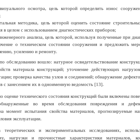
визуального осмотра, цель которой определить износ сооруж
;
тальная методика, цель которой оценить состояние строительны
я в целом с использованием диагностических приборов;
инженерного анализа, цель которой, используя полученные при диа
ючение о техническом состоянии сооружения и предложить мер
лению, усилению и ремонту.
по обследованию вошло: натурное освидетельствование конструк
ойств материала конструкций; уточнение действующих нагрузок
тации; проверка качества узлов и соединений; обнаружение дефект
ов с занесением их в одноименную ведомость [13].
по оценке технического состояния конструкций были включены пов
бнаруженные во время обследования повреждения и дефек
на момент испытания свойства материалов, прогнозируемые на
словия эксплуатации.
а теоретических и экспериментальных исследованиях, исполь
му, нагрузки и прочностные характеристики материалов, ко