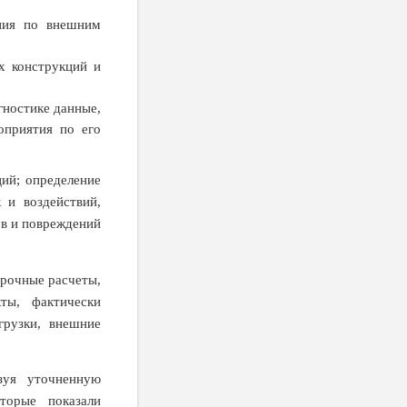
ения по внешним
х конструкций и
гностике данные,
оприятия по его
ций; определение
 и воздействий,
ов и повреждений
ерочные расчеты,
ты, фактически
грузки, внешние
зуя уточненную
торые показали