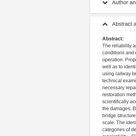
Author and
Abstract 
Abstract:
The reliability 
conditions and 
operation. Prope
well as to ident
using railway b
technical examin
necessary repa
restoration met
scientifically a
the damages. Ba
bridge structure
scale. The ident
categories of de