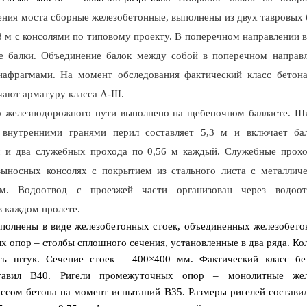
ния моста сборные железобетонные, выполнены из двух тавровых 
8 м с консолями по типовому проекту. В поперечном направлении 
е балки. Объединение балок между собой в поперечном направ
афрагмами. На момент обследования фактический класс бетона
чают арматуру класса А-
III
.
о железнодорожного пути выполнено на щебеночном балласте. Ш
внутренними гранями перил составляет 5,3 м и включает ба
 и два служебных прохода по 0,56 м каждый. Служебные прох
выносных консолях с покрытием из стального листа с металлич
м. Водоотвод с проезжей части организован через водоот
 каждом пролете.
полнены в виде железобетонных стоек, объединенных железобето
х опор – столбы сплошного сечения, установленные в два ряда. Ко
ть штук. Сечение стоек – 400×400 мм. Фактический класс бе
тавил В40. Ригели промежуточных опор – монолитные жел
ссом бетона на момент испытаний В35. Размеры ригелей составил