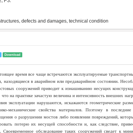
2, Р3.
structures, defects and damages, technical condition
Download
тоящее время все чаще встречаются эксплуатируемые транспортн
ы, находящиеся в аварийном или предаварийном состоянии. Несоб
остовых сооружений приводит к изнашиванию несущих конструкци
, что на практике зачастую величина и интенсивность внешних на
овия эксплуатации нарушаются, искажаются геометрические разм
ико-механические свойства материалов. Поэтому в последни
бщения о разрушении мостов либо появлении повреждений, которы
ровать потерю их несущей способности и, как следствие, приве
]. Своевременное обследование таких сооружений сведет к ми