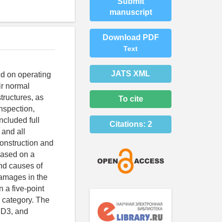
Submit
manuscript
Download PDF
Text
JATS XML
end on operating
ir normal
tructures, as
To cite
inspection,
ncluded full
Citations:
2
 and all
onstruction and
based on a
and causes of
damages in the
n a five-point
d category. The
, D3, and