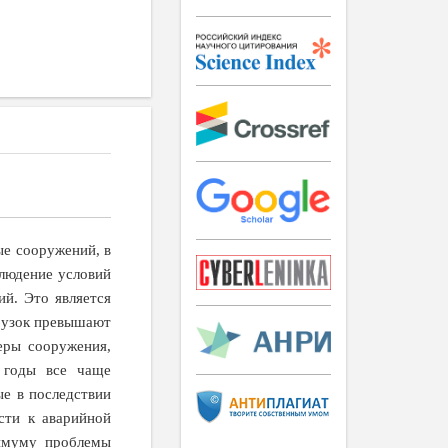
ые сооружений, в
людение условий
й. Это является
грузок превышают
еры сооружения,
е годы все чаще
е в последствии
сти к аварийной
нимуму проблемы