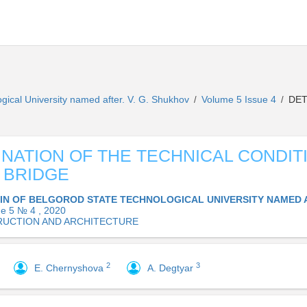
ogical University named after. V. G. Shukhov
Volume 5 Issue 4
DET
/
/
NATION OF THE TECHNICAL CONDITI
 BRIDGE
IN OF BELGOROD STATE TECHNOLOGICAL UNIVERSITY NAMED AF
e 5 № 4 , 2020
UCTION AND ARCHITECTURE
2
3
E. Chernyshova
A. Degtyar