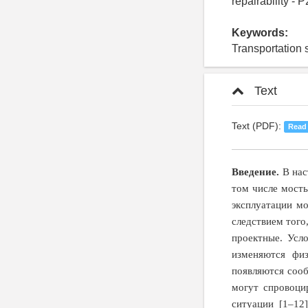
repairability - P
Keywords:
Transportation 
Text
Text (PDF):
Read
Введение.
В нас
том числе мост
эксплуатации м
следствием того
проектные. Усл
изменяются физ
появляются соо
могут спровоци
ситуации [1–12