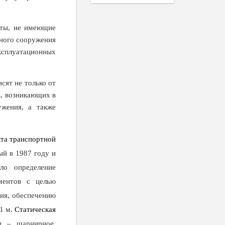
нты, не имеющие
тного сооружения
ксплуатационных
сят не только от
в, возникающих в
ужения, а также
та транспортной
й в 1987 году и
ло определение
ементов с целью
ия, обеспечению
1 м.
Статическая
ы – шарнирное.