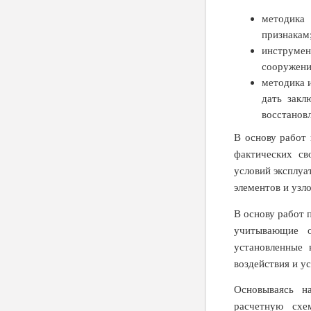
методика 
признакам
инструмен
сооружени
методика 
дать закл
восстанов
В основу работ 
фактических св
условий эксплуа
элементов и узл
В основу работ 
учитывающие о
установленные 
воздействия и у
Основываясь н
расчетную схе