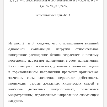
2, 2′, 2″ – то же, с влажностью соответственно
W
= 3,66 %,
W
=
1
2
4,48 %,
W
= 6,24 %,
3
испытываемый при ˗ 65 ˚С
Из рис. 2 и 3 следует, что с повышением внешней
одноосной сжимающей нагрузки относительное
поперечное расширение бетона возрастает и поэтому
постепенно нарастают напряжения в этом направлении.
Как только расстояние между элементарными частицами
в горизонтальном направлении превысит критическое
значение, силы сцепления перестают действовать,
происходит разрыв локальных химических связей в
наиболее дефектных микрообъемах, появляются
микротрещины, параллельные направлению сжимающей
нагрузки.