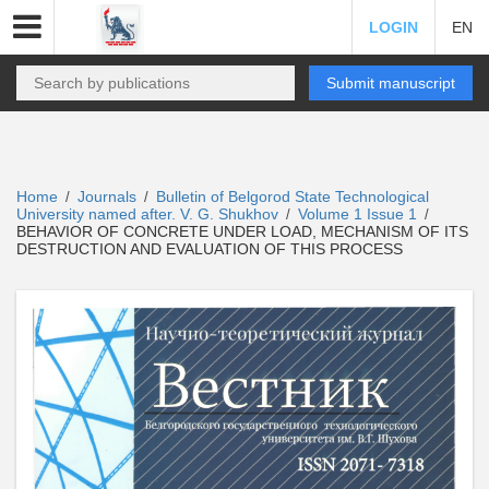
LOGIN
EN
Submit manuscript
Home
Journals
Bulletin of Belgorod State Technological
/
/
University named after. V. G. Shukhov
Volume 1 Issue 1
/
/
BEHAVIOR OF CONCRETE UNDER LOAD, MECHANISM OF ITS
DESTRUCTION AND EVALUATION OF THIS PROCESS