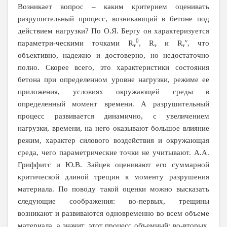
Возникает вопрос – каким критерием оценивать
разрушительный процесс, возникающий в бетоне под
действием нагрузки? По О.Я. Бергу он характеризуется
0
ν
параметри-ческими точками
R
,
R
и
R
, что
т
т
т
объективно, надежно и достоверно, но недостаточно
полно. Скорее всего, это характеристики состояния
бетона при определенном уровне нагрузки, режиме ее
приложения, условиях окружающей среды в
определенный момент времени. А разрушительный
процесс развивается динамично, с увеличением
нагрузки, времени, на него оказывают большое влияние
режим, характер силового воздействия и окружающая
среда, чего параметрические точки не учитывают. А.А.
Гриффитс и Ю.В. Зайцев оценивают его суммарной
критической длиной трещин к моменту разрушения
материала. По поводу такой оценки можно высказать
следующие соображения: во-первых, трещины
возникают и развиваются одновременно во всем объеме
материала, а значит, этот процесс объемный; во-вторых,