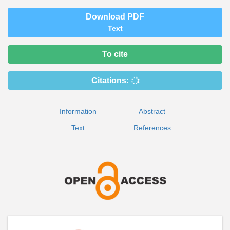
Download PDF
Text
To cite
Citations:
Information
Abstract
Text
References