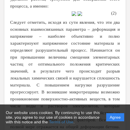
процесса, а именно:
(2)
Следует отметить, исходя из сути явления, что эти два
основных взаимосвязанных параметра – деформация и
напряжение – наиболее объективно и полно
характеризуют напряженное состояние материала и
определяют разрушительный процесс. Начинается он
при превышении величины смещения элементарных
частиц от оптимального положения критических
значений, в результате чего происходит разрыв
локальных химических связей и нарушается сплошность
материала. С повышением нагрузки разрушение
прогрессирует. В возникшие микротрещины возможно
проникновение поверхностно-активных веществ, в том
числе воды и растворов электролитов, которые
Our website uses cookies. By continuing to use this
способствуют их развитию. Возможно воздействие на
site, you agree to our use of cookies in accordance
Agree
этот процесс и любых других факторов. Все это в
with this notice and the
Terms of Use
.
полной мере отражается на общей деформации бетона.