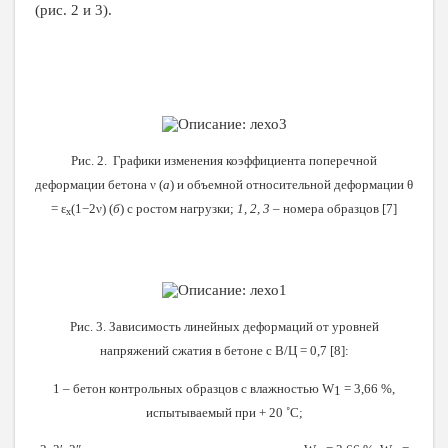
(рис. 2 и 3).
Рис. 2. Графики изменения коэффициента поперечной
деформации бетона ν (
а
) и объемной относительной деформации θ
= ε
(1−2ν) (
б
) с ростом нагрузки;
1, 2, 3
– номера образцов [7]
х
Рис. 3. Зависимость линейных деформаций от уровней
напряжений сжатия в бетоне с В/Ц = 0,7 [8]:
1 – бетон контрольных образцов с влажностью
W
= 3,66 %,
1
испытываемый при + 20 ˚С;